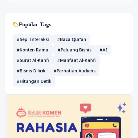
sell
Popular Tags
#Sepi Interaksi
#Baca Qur’an
#Konten Ramai
#Peluang Bisnis
#AI
#Surat Al-Kahfi
#Manfaat Al-Kahfi
#Bisnis Dilirik
#Perhatian Audiens
#Hitungan Detik