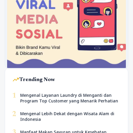
trending_up
Trending Now
1
Mengenal Layanan Laundry di Menganti dan
Program Top Customer yang Menarik Perhatian
2
Mengenal Lebih Dekat dengan Wisata Alam di
Indonesia
3
Manfaat Makan Sayuran untuk Kesehatan