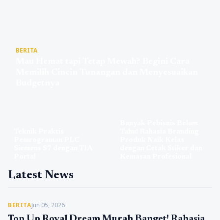
BERITA
Mau Hemat tapi Tetap Mewah? Begini Cara
Memilih Cincin Tunangan dan Menyesuaikan
Budgetnya
Banyak Pebisnis Belum
Teknik Praktis
Tahu! Rahasia Branding
Pemrograman PLC
Produk Naik Kelas
Siemens S7 dengan TIA
dengan Cetak Stiker dan
Portal
Kemasan Profesional
Latest News
BERITA
Jun 05, 2026
Top Up Royal Dream Murah Banget! Rahasia