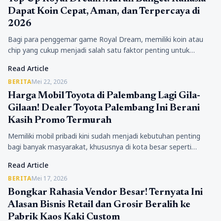
Dapat Koin Cepat, Aman, dan Terpercaya di
2026
Bagi para penggemar game Royal Dream, memiliki koin atau
chip yang cukup menjadi salah satu faktor penting untuk
menikmati permainan dengan lebih maksimal. Dengan koin…
Read Article
BERITA
Mei 22, 2026
Harga Mobil Toyota di Palembang Lagi Gila-
Gilaan! Dealer Toyota Palembang Ini Berani
Kasih Promo Termurah
Memiliki mobil pribadi kini sudah menjadi kebutuhan penting
bagi banyak masyarakat, khususnya di kota besar seperti
Palembang. Aktivitas kerja, bisnis, hingga kebutuhan keluarga
Read Article
membuat kendaraan…
BERITA
Mei 17, 2026
Bongkar Rahasia Vendor Besar! Ternyata Ini
Alasan Bisnis Retail dan Grosir Beralih ke
Pabrik Kaos Kaki Custom