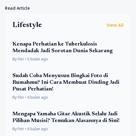
mengikuti zaman. Seiring tren fashion yang semakin modern,
Read Article
kebaya kini hadir dalam…
Lifestyle
View All
Kenapa Perhatian ke Tuberkulosis
Mendadak Jadi Sorotan Dunia Sekarang
By Fitri • 5 bulan ago
Sudah Coba Menyusun Bingkai Foto di
Rumahmu? Ini Cara Membuat Dinding Jadi
Pusat Perhatian!
By Fitri • 6 bulan ago
Mengapa Yamaha Gitar Akustik Selalu Jadi
Pilihan Musisi? Temukan Alasannya di Sini!
By Fitri • 6 bulan ago