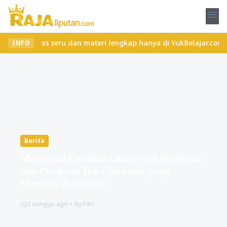
menu
kan kelas seru dan materi lengkap hanya di YukBelajar.com. Mulai
INFO
Berita
Mengenal Layanan Laundry di Menganti
dan Program Top Customer yang
Menarik Perhatian
3 minggu ago
•
By Fitri
schedule