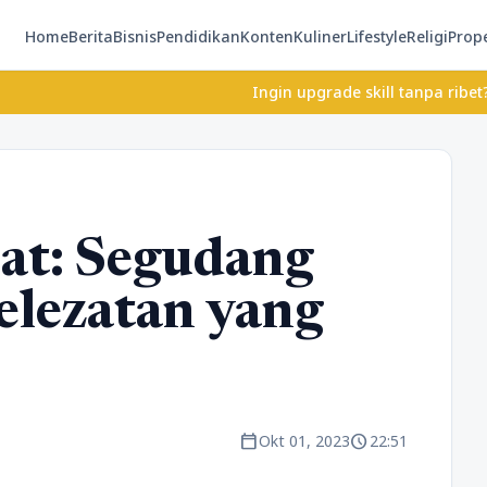
Home
Berita
Bisnis
Pendidikan
Konten
Kuliner
Lifestyle
Religi
Prope
Ingin upgrade skill tanpa ribet? Temukan k
t: Segudang
elezatan yang
calendar_today
schedule
Okt 01, 2023
22:51