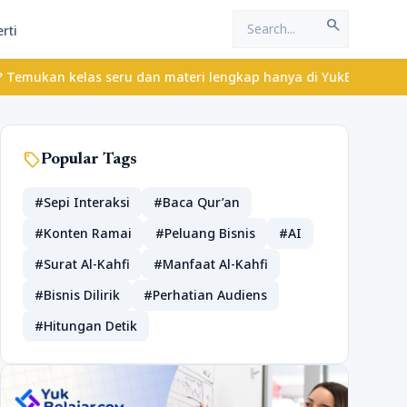
search
rti
elas seru dan materi lengkap hanya di YukBelajar.com. Mulai lang
sell
Popular Tags
#Sepi Interaksi
#Baca Qur’an
#Konten Ramai
#Peluang Bisnis
#AI
#Surat Al-Kahfi
#Manfaat Al-Kahfi
#Bisnis Dilirik
#Perhatian Audiens
#Hitungan Detik