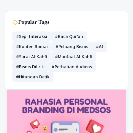
sell
Popular Tags
#Sepi Interaksi
#Baca Qur’an
#Konten Ramai
#Peluang Bisnis
#AI
#Surat Al-Kahfi
#Manfaat Al-Kahfi
#Bisnis Dilirik
#Perhatian Audiens
#Hitungan Detik