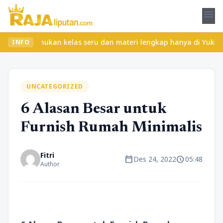
menu
et? Temukan kelas seru dan materi lengkap hanya di YukBelajar.co
INFO
UNCATEGORIZED
6 Alasan Besar untuk
Furnish Rumah Minimalis
Fitri
calendar_today
schedule
Des 24, 2022
05:48
Author