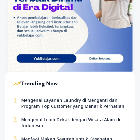
trending_up
Trending Now
1
Mengenal Layanan Laundry di Menganti dan
Program Top Customer yang Menarik Perhatian
2
Mengenal Lebih Dekat dengan Wisata Alam di
Indonesia
3
Manfaat Makan Sayuran untuk Kesehatan