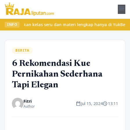
menu
Temukan kelas seru dan materi lengkap hanya di YukBelajar.com. M
INFO
BERITA
6 Rekomendasi Kue
Pernikahan Sederhana
Tapi Elegan
Fitri
calendar_today
schedule
Jul 15, 2024
13:11
Author