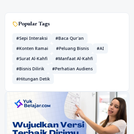
sell
Popular Tags
#Sepi Interaksi
#Baca Qur’an
#Konten Ramai
#Peluang Bisnis
#AI
#Surat Al-Kahfi
#Manfaat Al-Kahfi
#Bisnis Dilirik
#Perhatian Audiens
#Hitungan Detik