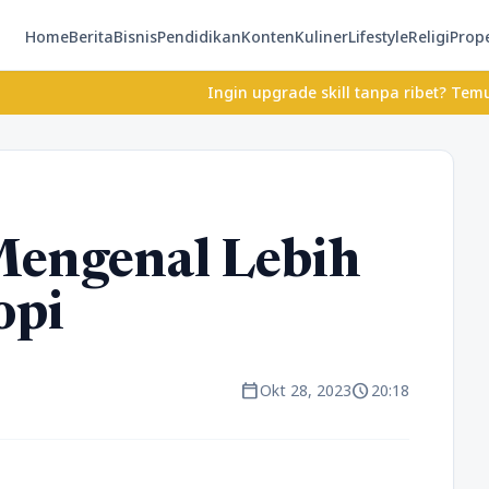
Home
Berita
Bisnis
Pendidikan
Konten
Kuliner
Lifestyle
Religi
Prope
Ingin upgrade skill tanpa ribet? Temukan kelas seru
Mengenal Lebih
opi
calendar_today
schedule
Okt 28, 2023
20:18