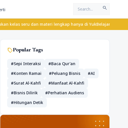
search
rti
 dan materi lengkap hanya di YukBelajar.com. Mulai langkah sukse
sell
Popular Tags
#Sepi Interaksi
#Baca Qur’an
#Konten Ramai
#Peluang Bisnis
#AI
#Surat Al-Kahfi
#Manfaat Al-Kahfi
#Bisnis Dilirik
#Perhatian Audiens
#Hitungan Detik