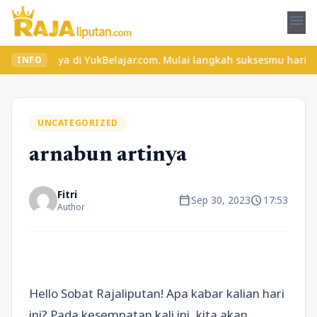
menu
anya di YukBelajar.com. Mulai langkah suksesmu hari ini! • Mau l
INFO
UNCATEGORIZED
arnabun artinya
Fitri
calendar_today
schedule
Sep 30, 2023
17:53
Author
Hello Sobat Rajaliputan! Apa kabar kalian hari
ini? Pada kesempatan kali ini, kita akan