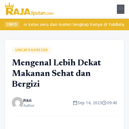
menu
mukan kelas seru dan materi lengkap hanya di YukBelajar.com. Mula
INFO
UNCATEGORIZED
Mengenal Lebih Dekat
Makanan Sehat dan
Bergizi
Fitri
calendar_today
schedule
Sep 14, 2023
09:40
Author