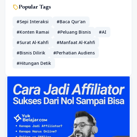
sell
Popular Tags
#Sepi Interaksi
#Baca Qur’an
#Konten Ramai
#Peluang Bisnis
#AI
#Surat Al-Kahfi
#Manfaat Al-Kahfi
#Bisnis Dilirik
#Perhatian Audiens
#Hitungan Detik