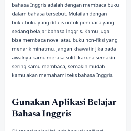
bahasa Inggris adalah dengan membaca buku
dalam bahasa tersebut. Mulailah dengan
buku-buku yang ditulis untuk pembaca yang
sedang belajar bahasa Inggris. Kamu juga
bisa membaca novel atau buku non-fiksi yang
menarik minatmu. Jangan khawatir jika pada
awalnya kamu merasa sulit, karena semakin
sering kamu membaca, semakin mudah
kamu akan memahami teks bahasa Inggris.
Gunakan Aplikasi Belajar
Bahasa Inggris