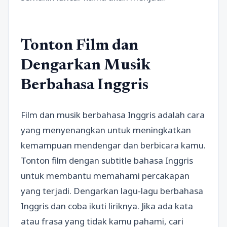
Tonton Film dan
Dengarkan Musik
Berbahasa Inggris
Film dan musik berbahasa Inggris adalah cara
yang menyenangkan untuk meningkatkan
kemampuan mendengar dan berbicara kamu.
Tonton film dengan subtitle bahasa Inggris
untuk membantu memahami percakapan
yang terjadi. Dengarkan lagu-lagu berbahasa
Inggris dan coba ikuti liriknya. Jika ada kata
atau frasa yang tidak kamu pahami, cari