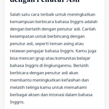
dengan Penutur Asli
Salah satu cara terbaik untuk meningkatkan
kemampuan berbicara bahasa Inggris adalah
dengan berlatih dengan penutur asli. Carilah
kesempatan untuk berbincang dengan
penutur asli, seperti teman asing atau
relawan pengajar bahasa Inggris. Kamu juga
bisa mencari grup atau komunitas belajar
bahasa Inggris di lingkunganmu. Berlatih
berbicara dengan penutur asli akan
membantu meningkatkan kefasihan dan
melatih telinga kamu untuk memahami
berbagai aksen dan intonasi dalam bahasa
Inggris.