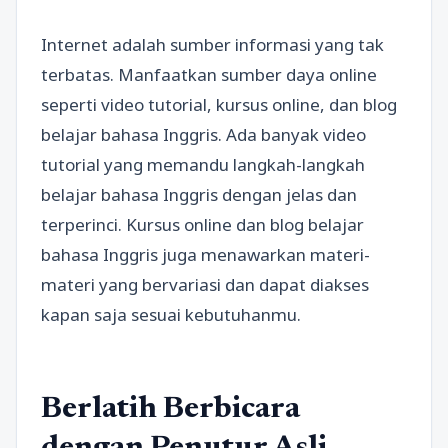
Internet adalah sumber informasi yang tak
terbatas. Manfaatkan sumber daya online
seperti video tutorial, kursus online, dan blog
belajar bahasa Inggris. Ada banyak video
tutorial yang memandu langkah-langkah
belajar bahasa Inggris dengan jelas dan
terperinci. Kursus online dan blog belajar
bahasa Inggris juga menawarkan materi-
materi yang bervariasi dan dapat diakses
kapan saja sesuai kebutuhanmu.
Berlatih Berbicara