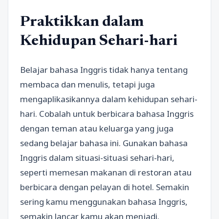
Praktikkan dalam
Kehidupan Sehari-hari
Belajar bahasa Inggris tidak hanya tentang
membaca dan menulis, tetapi juga
mengaplikasikannya dalam kehidupan sehari-
hari. Cobalah untuk berbicara bahasa Inggris
dengan teman atau keluarga yang juga
sedang belajar bahasa ini. Gunakan bahasa
Inggris dalam situasi-situasi sehari-hari,
seperti memesan makanan di restoran atau
berbicara dengan pelayan di hotel. Semakin
sering kamu menggunakan bahasa Inggris,
semakin lancar kamu akan menjadi.