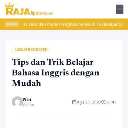
menu
las seru dan materi lengkap hanya di YukBelajar.com. Mulai langk
INFO
UNCATEGORIZED
Tips dan Trik Belajar
Bahasa Inggris dengan
Mudah
Fitri
calendar_today
schedule
Agu 29, 2023
21:41
Author