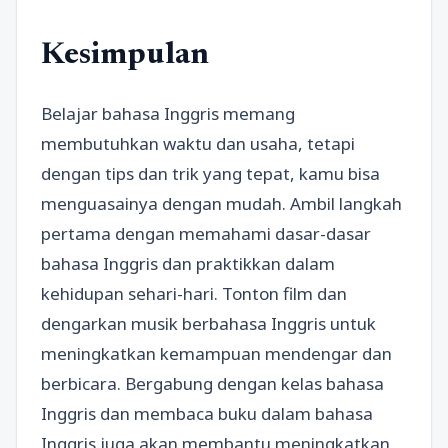
Kesimpulan
Belajar bahasa Inggris memang
membutuhkan waktu dan usaha, tetapi
dengan tips dan trik yang tepat, kamu bisa
menguasainya dengan mudah. Ambil langkah
pertama dengan memahami dasar-dasar
bahasa Inggris dan praktikkan dalam
kehidupan sehari-hari. Tonton film dan
dengarkan musik berbahasa Inggris untuk
meningkatkan kemampuan mendengar dan
berbicara. Bergabung dengan kelas bahasa
Inggris dan membaca buku dalam bahasa
Inggris juga akan membantu meningkatkan