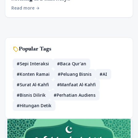
Read more
arrow_forward
sell
Popular Tags
#Sepi Interaksi
#Baca Qur’an
#Konten Ramai
#Peluang Bisnis
#AI
#Surat Al-Kahfi
#Manfaat Al-Kahfi
#Bisnis Dilirik
#Perhatian Audiens
#Hitungan Detik