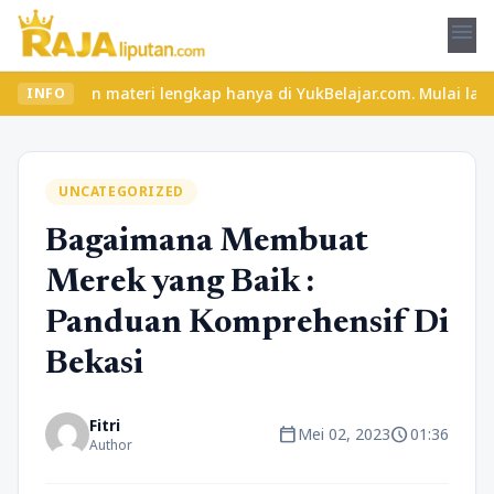
menu
 dan materi lengkap hanya di YukBelajar.com. Mulai langkah sukse
INFO
UNCATEGORIZED
Bagaimana Membuat
Merek yang Baik :
Panduan Komprehensif Di
Bekasi
Fitri
calendar_today
schedule
Mei 02, 2023
01:36
Author