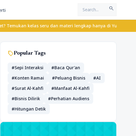
search
rti
las seru dan materi lengkap hanya di YukBelajar.com. Mulai langk
sell
Popular Tags
#Sepi Interaksi
#Baca Qur’an
#Konten Ramai
#Peluang Bisnis
#AI
#Surat Al-Kahfi
#Manfaat Al-Kahfi
#Bisnis Dilirik
#Perhatian Audiens
#Hitungan Detik