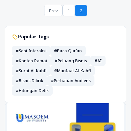
Paginasi
Prev
1
2
pos
Page
Page
sell
Popular Tags
#Sepi Interaksi
#Baca Qur’an
#Konten Ramai
#Peluang Bisnis
#AI
#Surat Al-Kahfi
#Manfaat Al-Kahfi
#Bisnis Dilirik
#Perhatian Audiens
#Hitungan Detik