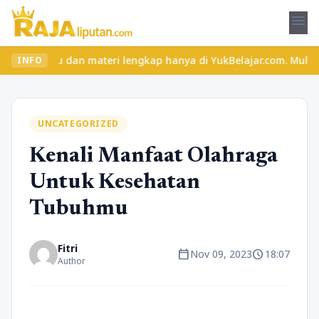
menu
 seru dan materi lengkap hanya di YukBelajar.com. Mulai langkah 
INFO
UNCATEGORIZED
Kenali Manfaat Olahraga
Untuk Kesehatan
Tubuhmu
Fitri
calendar_today
schedule
Nov 09, 2023
18:07
Author