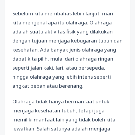
Sebelum kita membahas lebih lanjut, mari
kita mengenal apa itu olahraga. Olahraga
adalah suatu aktivitas fisik yang dilakukan
dengan tujuan menjaga kebugaran tubuh dan
kesehatan. Ada banyak jenis olahraga yang
dapat kita pilih, mulai dari olahraga ringan
seperti jalan kaki, lari, atau bersepeda,
hingga olahraga yang lebih intens seperti
angkat beban atau berenang.
Olahraga tidak hanya bermanfaat untuk
menjaga kesehatan tubuh, tetapi juga
memiliki manfaat lain yang tidak boleh kita
lewatkan. Salah satunya adalah menjaga