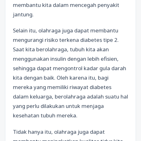
membantu kita dalam mencegah penyakit
jantung.
Selain itu, olahraga juga dapat membantu
mengurangi risiko terkena diabetes tipe 2.
Saat kita berolahraga, tubuh kita akan
menggunakan insulin dengan lebih efisien,
sehingga dapat mengontrol kadar gula darah
kita dengan baik. Oleh karena itu, bagi
mereka yang memiliki riwayat diabetes
dalam keluarga, berolahraga adalah suatu hal
yang perlu dilakukan untuk menjaga
kesehatan tubuh mereka.
Tidak hanya itu, olahraga juga dapat