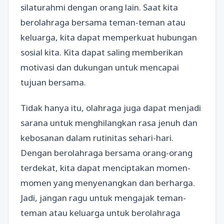
silaturahmi dengan orang lain. Saat kita
berolahraga bersama teman-teman atau
keluarga, kita dapat memperkuat hubungan
sosial kita. Kita dapat saling memberikan
motivasi dan dukungan untuk mencapai
tujuan bersama.
Tidak hanya itu, olahraga juga dapat menjadi
sarana untuk menghilangkan rasa jenuh dan
kebosanan dalam rutinitas sehari-hari.
Dengan berolahraga bersama orang-orang
terdekat, kita dapat menciptakan momen-
momen yang menyenangkan dan berharga.
Jadi, jangan ragu untuk mengajak teman-
teman atau keluarga untuk berolahraga