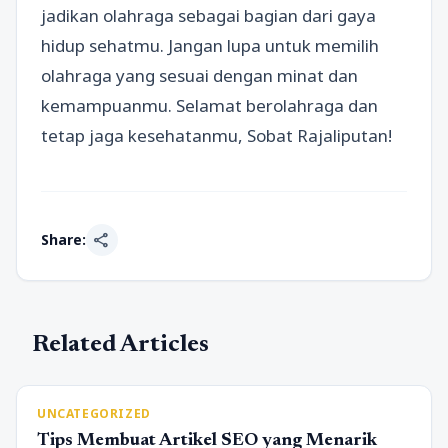
jadikan olahraga sebagai bagian dari gaya
hidup sehatmu. Jangan lupa untuk memilih
olahraga yang sesuai dengan minat dan
kemampuanmu. Selamat berolahraga dan
tetap jaga kesehatanmu, Sobat Rajaliputan!
share
Share:
Related Articles
UNCATEGORIZED
Tips Membuat Artikel SEO yang Menarik