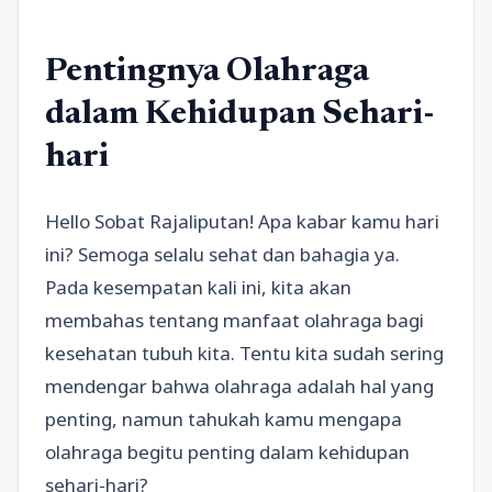
Pentingnya Olahraga
dalam Kehidupan Sehari-
hari
Hello Sobat Rajaliputan! Apa kabar kamu hari
ini? Semoga selalu sehat dan bahagia ya.
Pada kesempatan kali ini, kita akan
membahas tentang manfaat olahraga bagi
kesehatan tubuh kita. Tentu kita sudah sering
mendengar bahwa olahraga adalah hal yang
penting, namun tahukah kamu mengapa
olahraga begitu penting dalam kehidupan
sehari-hari?