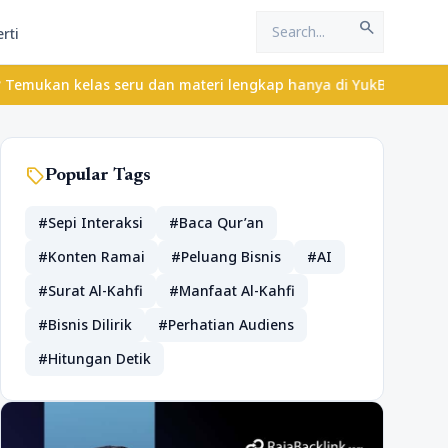
search
rti
as seru dan materi lengkap hanya di YukBelajar.com. Mulai langka
sell
Popular Tags
#Sepi Interaksi
#Baca Qur’an
#Konten Ramai
#Peluang Bisnis
#AI
#Surat Al-Kahfi
#Manfaat Al-Kahfi
#Bisnis Dilirik
#Perhatian Audiens
#Hitungan Detik