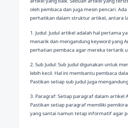
artikel yang baik. Sebuah artikel yang ter
oleh pembaca dan juga mesin pencari. Ad
perhatikan dalam struktur artikel, antara la
1. Judul: Judul artikel adalah hal pertama 
menarik dan mengandung keyword yang And
perhatian pembaca agar mereka tertarik u
2. Sub Judul: Sub judul digunakan untuk m
lebih kecil. Hal ini membantu pembaca dal
Pastikan setiap sub judul juga mengandun
3. Paragraf: Setiap paragraf dalam artikel
Pastikan setiap paragraf memiliki pemikira
yang santai namun tetap informatif agar 