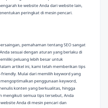
mengarah ke website Anda dari website lain,
nentukan peringkat di mesin pencari.
 persaingan, pemahaman tentang SEO sangat
nda sesuai dengan aturan yang berlaku di
miliki peluang lebih besar untuk
alam artikel ini, kami telah memberikan tips
-friendly. Mulai dari memilih keyword yang
ik, mengoptimalkan penggunaan keyword,
menulis konten yang berkualitas, hingga
n mengikuti semua tips tersebut, Anda
website Anda di mesin pencari dan