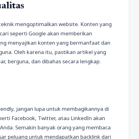
alitas
k-teknik mengoptimalkan website. Konten yang
ncari seperti Google akan memberikan
 yang menyajikan konten yang bermanfaat dan
una. Oleh karena itu, pastikan artikel yang
r, berguna, dan dibahas secara lengkap.
riendly, jangan lupa untuk membagikannya di
eperti Facebook, Twitter, atau LinkedIn akan
el Anda. Semakin banyak orang yang membaca
ar peluang untuk mendapatkan backlink dari