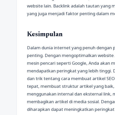
website lain. Backlink adalah tautan yang 
yang juga menjadi faktor penting dalam me
Kesimpulan
Dalam dunia internet yang penuh dengan
penting. Dengan mengoptimalkan website A
mesin pencari seperti Google, Anda akan me
mendapatkan peringkat yang lebih tinggi. D
dan trik tentang cara membuat artikel SEO
tepat, membuat struktur artikel yang ba
menggunakan internal dan eksternal link, 
membagikan artikel di media sosial. Denga
diharapkan dapat meningkatkan peringkat 