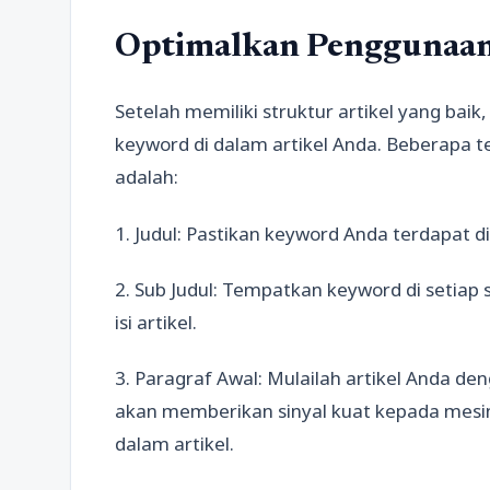
Optimalkan Penggunaa
Setelah memiliki struktur artikel yang ba
keyword di dalam artikel Anda. Beberapa
adalah:
1. Judul: Pastikan keyword Anda terdapat di 
2. Sub Judul: Tempatkan keyword di setiap
isi artikel.
3. Paragraf Awal: Mulailah artikel Anda d
akan memberikan sinyal kuat kepada mesin
dalam artikel.