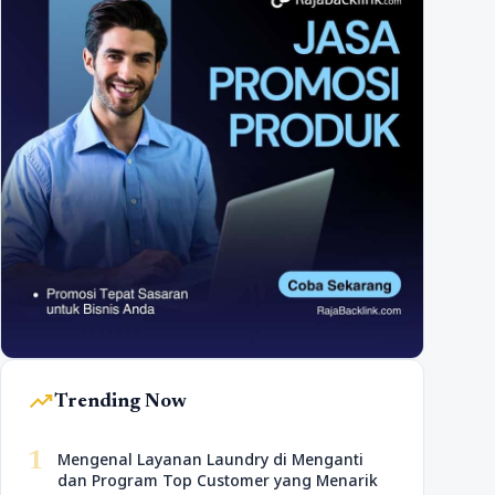
trending_up
Trending Now
1
Mengenal Layanan Laundry di Menganti
dan Program Top Customer yang Menarik