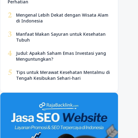
Perhatian
2
Mengenal Lebih Dekat dengan Wisata Alam
di Indonesia
3
Manfaat Makan Sayuran untuk Kesehatan
Tubuh
4
Judul: Apakah Saham Emas Investasi yang
Menguntungkan?
5
Tips untuk Merawat Kesehatan Mentalmu di
Tengah Kesibukan Sehari-hari