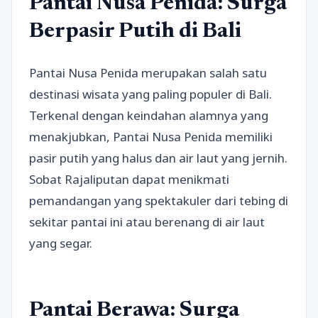
Pantai Nusa Penida: Surga
Berpasir Putih di Bali
Pantai Nusa Penida merupakan salah satu
destinasi wisata yang paling populer di Bali.
Terkenal dengan keindahan alamnya yang
menakjubkan, Pantai Nusa Penida memiliki
pasir putih yang halus dan air laut yang jernih.
Sobat Rajaliputan dapat menikmati
pemandangan yang spektakuler dari tebing di
sekitar pantai ini atau berenang di air laut
yang segar.
Pantai Berawa: Surga