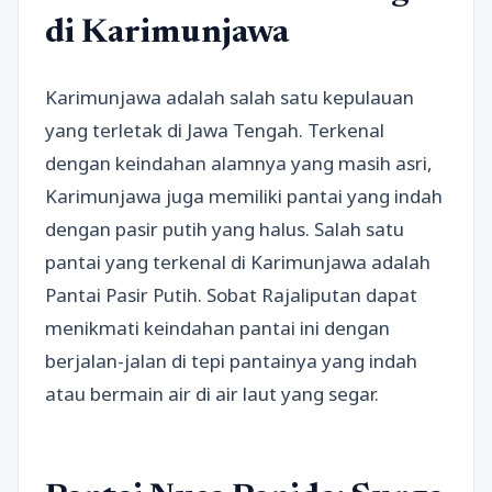
di Karimunjawa
Karimunjawa adalah salah satu kepulauan
yang terletak di Jawa Tengah. Terkenal
dengan keindahan alamnya yang masih asri,
Karimunjawa juga memiliki pantai yang indah
dengan pasir putih yang halus. Salah satu
pantai yang terkenal di Karimunjawa adalah
Pantai Pasir Putih. Sobat Rajaliputan dapat
menikmati keindahan pantai ini dengan
berjalan-jalan di tepi pantainya yang indah
atau bermain air di air laut yang segar.