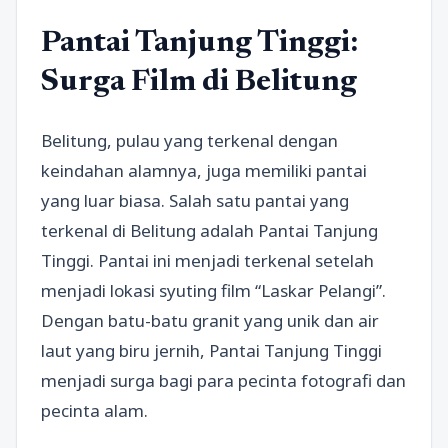
Pantai Tanjung Tinggi:
Surga Film di Belitung
Belitung, pulau yang terkenal dengan
keindahan alamnya, juga memiliki pantai
yang luar biasa. Salah satu pantai yang
terkenal di Belitung adalah Pantai Tanjung
Tinggi. Pantai ini menjadi terkenal setelah
menjadi lokasi syuting film “Laskar Pelangi”.
Dengan batu-batu granit yang unik dan air
laut yang biru jernih, Pantai Tanjung Tinggi
menjadi surga bagi para pecinta fotografi dan
pecinta alam.