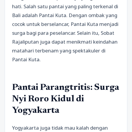
hati. Salah satu pantai yang paling terkenal di
Bali adalah Pantai Kuta. Dengan ombak yang
cocok untuk berselancar, Pantai Kuta menjadi
surga bagi para peselancar. Selain itu, Sobat
Rajaliputan juga dapat menikmati keindahan
matahari terbenam yang spektakuler di
Pantai Kuta.
Pantai Parangtritis: Surga
Nyi Roro Kidul di
Yogyakarta
Yogyakarta juga tidak mau kalah dengan