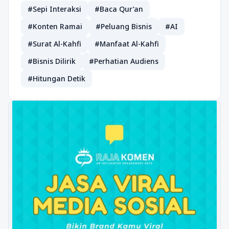
#Sepi Interaksi
#Baca Qur’an
#Konten Ramai
#Peluang Bisnis
#AI
#Surat Al-Kahfi
#Manfaat Al-Kahfi
#Bisnis Dilirik
#Perhatian Audiens
#Hitungan Detik