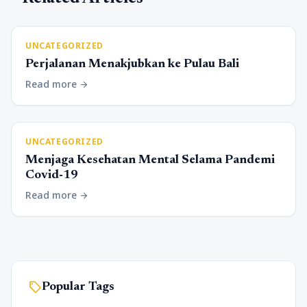
UNCATEGORIZED
Perjalanan Menakjubkan ke Pulau Bali
Read more
arrow_forward
UNCATEGORIZED
Menjaga Kesehatan Mental Selama Pandemi
Covid-19
Read more
arrow_forward
sell
Popular Tags