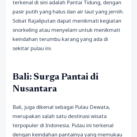
terkenal di sini adalah Pantai Tidung, dengan
pasir putih yang halus dan air laut yang jernih.
Sobat Rajaliputan dapat menikmati kegiatan
snorkeling atau menyelam untuk menikmati
keindahan terumbu karang yang ada di
sekitar pulau ini.
Bali: Surga Pantai di
Nusantara
Bali, juga dikenal sebagai Pulau Dewata,
merupakan salah satu destinasi wisata
terpopuler di Indonesia. Pulau ini terkenal
dengan keindahan pantainya yang memukau