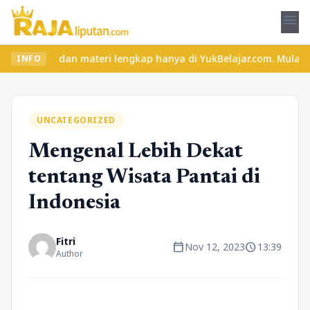
menu
an materi lengkap hanya di YukBelajar.com. Mulai langkah suksesm
INFO
UNCATEGORIZED
Mengenal Lebih Dekat
tentang Wisata Pantai di
Indonesia
Fitri
calendar_today
schedule
Nov 12, 2023
13:39
Author