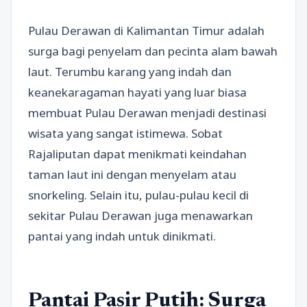
Pulau Derawan di Kalimantan Timur adalah
surga bagi penyelam dan pecinta alam bawah
laut. Terumbu karang yang indah dan
keanekaragaman hayati yang luar biasa
membuat Pulau Derawan menjadi destinasi
wisata yang sangat istimewa. Sobat
Rajaliputan dapat menikmati keindahan
taman laut ini dengan menyelam atau
snorkeling. Selain itu, pulau-pulau kecil di
sekitar Pulau Derawan juga menawarkan
pantai yang indah untuk dinikmati.
Pantai Pasir Putih: Surga