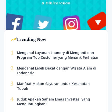
trending_up
Trending Now
1
Mengenal Layanan Laundry di Menganti dan
Program Top Customer yang Menarik Perhatian
2
Mengenal Lebih Dekat dengan Wisata Alam di
Indonesia
3
Manfaat Makan Sayuran untuk Kesehatan
Tubuh
4
Judul: Apakah Saham Emas Investasi yang
Menguntungkan?