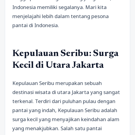
Indonesia memiliki segalanya. Mari kita
menjelajahi lebih dalam tentang pesona
pantai di Indonesia.
Kepulauan Seribu: Surga
Kecil di Utara Jakarta
Kepulauan Seribu merupakan sebuah
destinasi wisata di utara Jakarta yang sangat
terkenal. Terdiri dari puluhan pulau dengan
pantai yang indah, Kepulauan Seribu adalah
surga kecil yang menyajikan keindahan alam
yang menakjubkan. Salah satu pantai