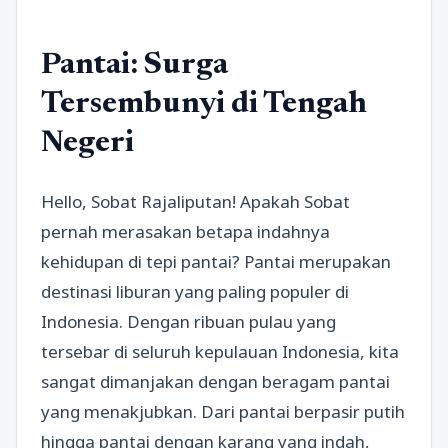
Pantai: Surga
Tersembunyi di Tengah
Negeri
Hello, Sobat Rajaliputan! Apakah Sobat
pernah merasakan betapa indahnya
kehidupan di tepi pantai? Pantai merupakan
destinasi liburan yang paling populer di
Indonesia. Dengan ribuan pulau yang
tersebar di seluruh kepulauan Indonesia, kita
sangat dimanjakan dengan beragam pantai
yang menakjubkan. Dari pantai berpasir putih
hingga pantai dengan karang yang indah,