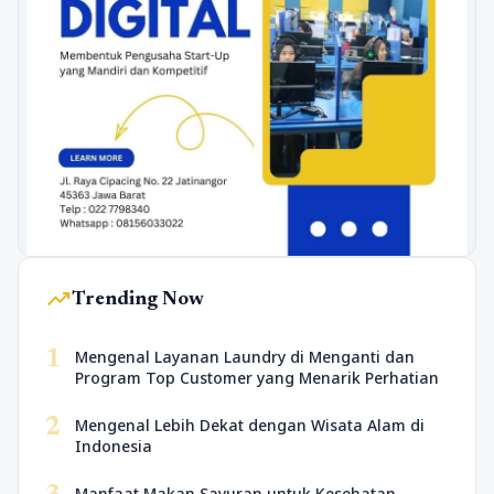
trending_up
Trending Now
1
Mengenal Layanan Laundry di Menganti dan
Program Top Customer yang Menarik Perhatian
2
Mengenal Lebih Dekat dengan Wisata Alam di
Indonesia
Manfaat Makan Sayuran untuk Kesehatan