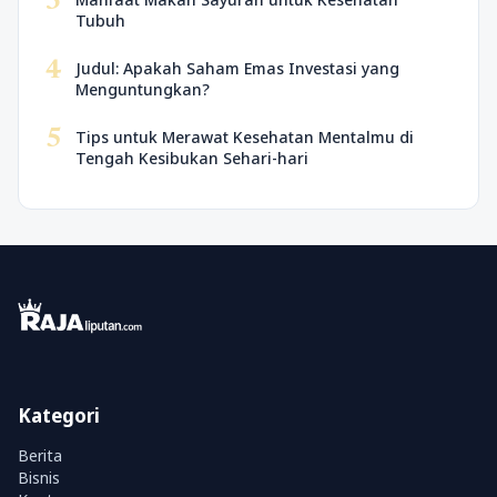
3
Tubuh
4
Judul: Apakah Saham Emas Investasi yang
Menguntungkan?
5
Tips untuk Merawat Kesehatan Mentalmu di
Tengah Kesibukan Sehari-hari
Kategori
Berita
Bisnis