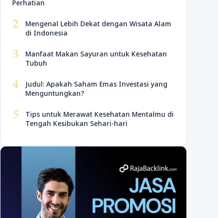
Perhatian
2
Mengenal Lebih Dekat dengan Wisata Alam
di Indonesia
3
Manfaat Makan Sayuran untuk Kesehatan
Tubuh
4
Judul: Apakah Saham Emas Investasi yang
Menguntungkan?
5
Tips untuk Merawat Kesehatan Mentalmu di
Tengah Kesibukan Sehari-hari