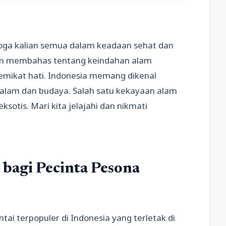
ga kalian semua dalam keadaan sehat dan
akan membahas tentang keindahan alam
emikat hati. Indonesia memang dikenal
alam dan budaya. Salah satu kekayaan alam
ksotis. Mari kita jelajahi dan nikmati
a bagi Pecinta Pesona
tai terpopuler di Indonesia yang terletak di