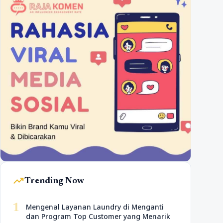
trending_up
Trending Now
1
Mengenal Layanan Laundry di Menganti
dan Program Top Customer yang Menarik