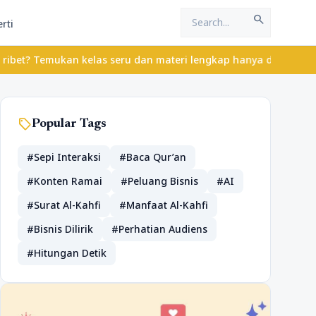
search
rti
n kelas seru dan materi lengkap hanya di YukBelajar.com. Mulai l
sell
Popular Tags
#Sepi Interaksi
#Baca Qur’an
#Konten Ramai
#Peluang Bisnis
#AI
#Surat Al-Kahfi
#Manfaat Al-Kahfi
#Bisnis Dilirik
#Perhatian Audiens
#Hitungan Detik