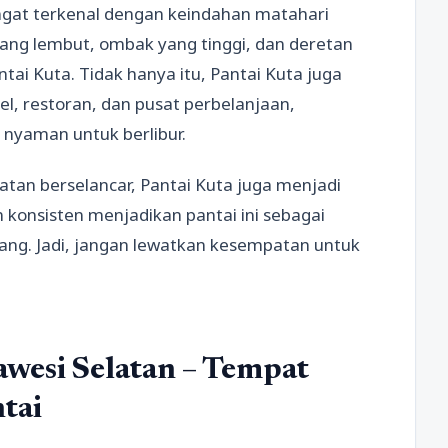
angat terkenal dengan keindahan matahari
ang lembut, ombak yang tinggi, dan deretan
ai Kuta. Tidak hanya itu, Pantai Kuta juga
otel, restoran, dan pusat perbelanjaan,
nyaman untuk berlibur.
atan berselancar, Pantai Kuta juga menjadi
 konsisten menjadikan pantai ini sebagai
ng. Jadi, jangan lewatkan kesempatan untuk
awesi Selatan – Tempat
tai