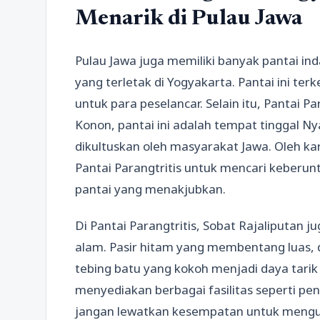
Menarik di Pulau Jawa
Pulau Jawa juga memiliki banyak pantai ind
yang terletak di Yogyakarta. Pantai ini t
untuk para peselancar. Selain itu, Pantai P
Konon, pantai ini adalah tempat tinggal Nya
dikultuskan oleh masyarakat Jawa. Oleh ka
Pantai Parangtritis untuk mencari keberu
pantai yang menakjubkan.
Di Pantai Parangtritis, Sobat Rajaliputan
alam. Pasir hitam yang membentang luas,
tebing batu yang kokoh menjadi daya tarik te
menyediakan berbagai fasilitas seperti pen
jangan lewatkan kesempatan untuk mengunj