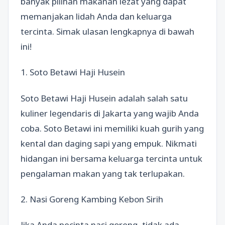
banyak pilihan makanan lezat yang dapat
memanjakan lidah Anda dan keluarga
tercinta. Simak ulasan lengkapnya di bawah
ini!
1. Soto Betawi Haji Husein
Soto Betawi Haji Husein adalah salah satu
kuliner legendaris di Jakarta yang wajib Anda
coba. Soto Betawi ini memiliki kuah gurih yang
kental dan daging sapi yang empuk. Nikmati
hidangan ini bersama keluarga tercinta untuk
pengalaman makan yang tak terlupakan.
2. Nasi Goreng Kambing Kebon Sirih
Jika Anda pecinta nasi goreng, tidak ada