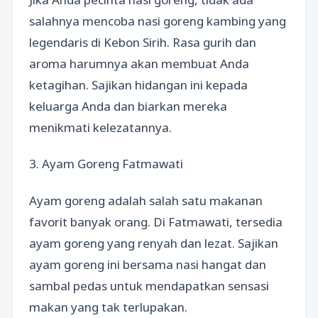
salahnya mencoba nasi goreng kambing yang
legendaris di Kebon Sirih. Rasa gurih dan
aroma harumnya akan membuat Anda
ketagihan. Sajikan hidangan ini kepada
keluarga Anda dan biarkan mereka
menikmati kelezatannya.
3. Ayam Goreng Fatmawati
Ayam goreng adalah salah satu makanan
favorit banyak orang. Di Fatmawati, tersedia
ayam goreng yang renyah dan lezat. Sajikan
ayam goreng ini bersama nasi hangat dan
sambal pedas untuk mendapatkan sensasi
makan yang tak terlupakan.