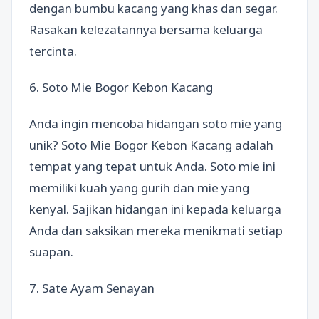
dengan bumbu kacang yang khas dan segar.
Rasakan kelezatannya bersama keluarga
tercinta.
6. Soto Mie Bogor Kebon Kacang
Anda ingin mencoba hidangan soto mie yang
unik? Soto Mie Bogor Kebon Kacang adalah
tempat yang tepat untuk Anda. Soto mie ini
memiliki kuah yang gurih dan mie yang
kenyal. Sajikan hidangan ini kepada keluarga
Anda dan saksikan mereka menikmati setiap
suapan.
7. Sate Ayam Senayan