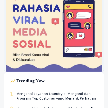
trending_up
Trending Now
1
Mengenal Layanan Laundry di Menganti dan
Program Top Customer yang Menarik Perhatian