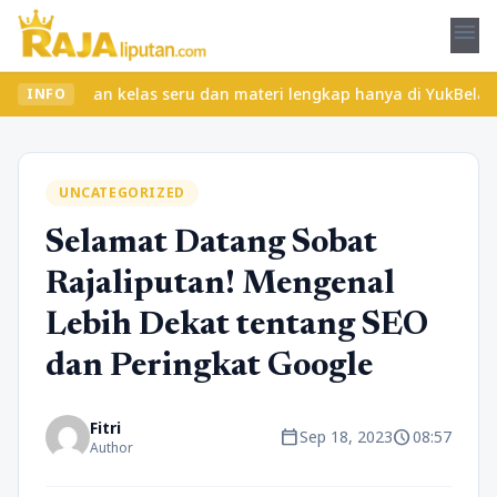
menu
emukan kelas seru dan materi lengkap hanya di YukBelajar.com. Mu
INFO
UNCATEGORIZED
Selamat Datang Sobat
Rajaliputan! Mengenal
Lebih Dekat tentang SEO
dan Peringkat Google
Fitri
calendar_today
schedule
Sep 18, 2023
08:57
Author