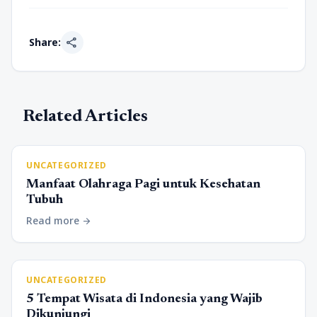
share
Share:
Related Articles
UNCATEGORIZED
Manfaat Olahraga Pagi untuk Kesehatan
Tubuh
Read more
arrow_forward
UNCATEGORIZED
5 Tempat Wisata di Indonesia yang Wajib
Dikunjungi