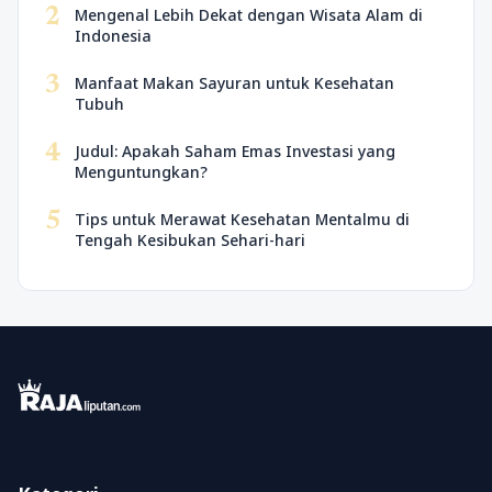
2
Mengenal Lebih Dekat dengan Wisata Alam di
Indonesia
3
Manfaat Makan Sayuran untuk Kesehatan
Tubuh
4
Judul: Apakah Saham Emas Investasi yang
Menguntungkan?
5
Tips untuk Merawat Kesehatan Mentalmu di
Tengah Kesibukan Sehari-hari