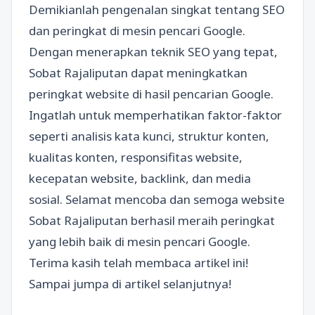
Demikianlah pengenalan singkat tentang SEO
dan peringkat di mesin pencari Google.
Dengan menerapkan teknik SEO yang tepat,
Sobat Rajaliputan dapat meningkatkan
peringkat website di hasil pencarian Google.
Ingatlah untuk memperhatikan faktor-faktor
seperti analisis kata kunci, struktur konten,
kualitas konten, responsifitas website,
kecepatan website, backlink, dan media
sosial. Selamat mencoba dan semoga website
Sobat Rajaliputan berhasil meraih peringkat
yang lebih baik di mesin pencari Google.
Terima kasih telah membaca artikel ini!
Sampai jumpa di artikel selanjutnya!