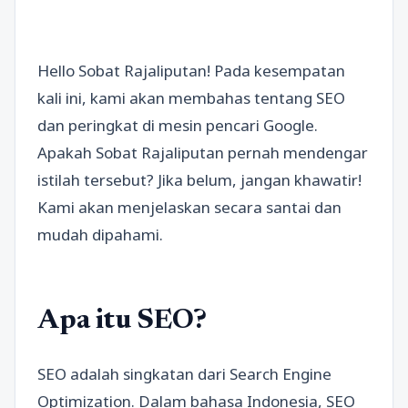
Hello Sobat Rajaliputan! Pada kesempatan
kali ini, kami akan membahas tentang SEO
dan peringkat di mesin pencari Google.
Apakah Sobat Rajaliputan pernah mendengar
istilah tersebut? Jika belum, jangan khawatir!
Kami akan menjelaskan secara santai dan
mudah dipahami.
Apa itu SEO?
SEO adalah singkatan dari Search Engine
Optimization. Dalam bahasa Indonesia, SEO