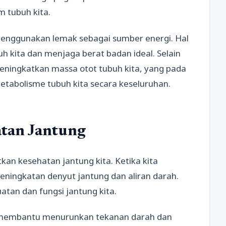
 tubuh kita.
 menggunakan lemak sebagai sumber energi. Hal
 kita dan menjaga berat badan ideal. Selain
eningkatkan massa otot tubuh kita, yang pada
abolisme tubuh kita secara keseluruhan.
tan Jantung
n kesehatan jantung kita. Ketika kita
eningkatan denyut jantung dan aliran darah.
tan dan fungsi jantung kita.
at membantu menurunkan tekanan darah dan