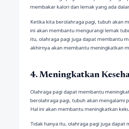
membakar kalori dan lemak yang ada dalam
Ketika kita berolahraga pagi, tubuh akan
ini akan membantu mengurangi lemak tubuh
itu, olahraga pagi juga dapat membantu m
akhirnya akan membantu meningkatkan met
4. Meningkatkan Keseha
Olahraga pagi dapat membantu meningkatka
berolahraga pagi, tubuh akan mengalami p
Hal ini akan membantu meningkatkan kekua
Tidak hanya itu, olahraga pagi juga dap