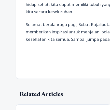
hidup sehat, kita dapat memiliki tubuh ya
kita secara keseluruhan.
Selamat berolahraga pagi, Sobat Rajaliput
memberikan inspirasi untuk menjalani pola
kesehatan kita semua. Sampai jumpa pada a
Related Articles