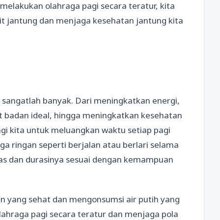
melakukan olahraga pagi secara teratur, kita
it jantung dan menjaga kesehatan jantung kita
 sangatlah banyak. Dari meningkatkan energi,
at badan ideal, hingga meningkatkan kesehatan
agi kita untuk meluangkan waktu setiap pagi
a ringan seperti berjalan atau berlari selama
itas dan durasinya sesuai dengan kemampuan
n yang sehat dan mengonsumsi air putih yang
lahraga pagi secara teratur dan menjaga pola