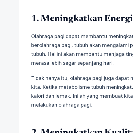
1. Meningkatkan Energ
Olahraga pagi dapat membantu meningkatka
berolahraga pagi, tubuh akan mengalami pe
tubuh. Hal ini akan membantu menjaga ting
merasa lebih segar sepanjang hari.
Tidak hanya itu, olahraga pagi juga dap
kita. Ketika metabolisme tubuh meningkat
kalori dan lemak. Inilah yang membuat kit
melakukan olahraga pagi.
2. Meningkatkan Kualit