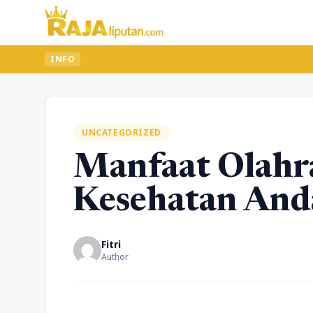
INFO
UNCATEGORIZED
Manfaat Olahra
Kesehatan And
Fitri
Author