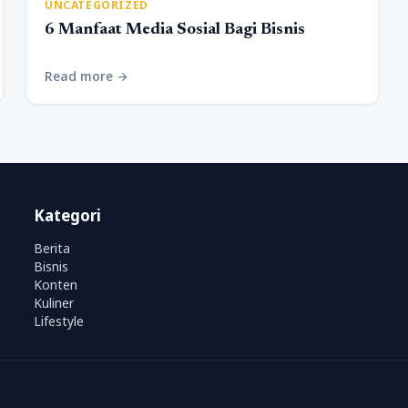
UNCATEGORIZED
6 Manfaat Media Sosial Bagi Bisnis
Read more
arrow_forward
Kategori
Berita
Bisnis
Konten
Kuliner
Lifestyle