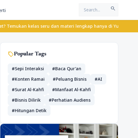
search
rti
las seru dan materi lengkap hanya di YukBelajar.com. Mulai langk
sell
Popular Tags
#Sepi Interaksi
#Baca Qur’an
#Konten Ramai
#Peluang Bisnis
#AI
#Surat Al-Kahfi
#Manfaat Al-Kahfi
#Bisnis Dilirik
#Perhatian Audiens
#Hitungan Detik