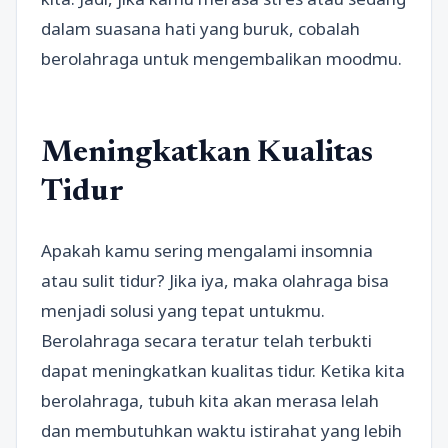
dalam suasana hati yang buruk, cobalah
berolahraga untuk mengembalikan moodmu.
Meningkatkan Kualitas
Tidur
Apakah kamu sering mengalami insomnia
atau sulit tidur? Jika iya, maka olahraga bisa
menjadi solusi yang tepat untukmu.
Berolahraga secara teratur telah terbukti
dapat meningkatkan kualitas tidur. Ketika kita
berolahraga, tubuh kita akan merasa lelah
dan membutuhkan waktu istirahat yang lebih