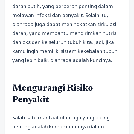
darah putih, yang berperan penting dalam
melawan infeksi dan penyakit. Selain itu,
olahraga juga dapat meningkatkan sirkulasi
darah, yang membantu mengirimkan nutrisi
dan oksigen ke seluruh tubuh kita. Jadi, jika
kamu ingin memiliki sistem kekebalan tubuh
yang lebih baik, olahraga adalah kuncinya.
Mengurangi Risiko
Penyakit
Salah satu manfaat olahraga yang paling
penting adalah kemampuannya dalam