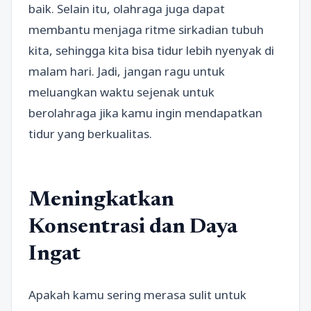
baik. Selain itu, olahraga juga dapat
membantu menjaga ritme sirkadian tubuh
kita, sehingga kita bisa tidur lebih nyenyak di
malam hari. Jadi, jangan ragu untuk
meluangkan waktu sejenak untuk
berolahraga jika kamu ingin mendapatkan
tidur yang berkualitas.
Meningkatkan
Konsentrasi dan Daya
Ingat
Apakah kamu sering merasa sulit untuk