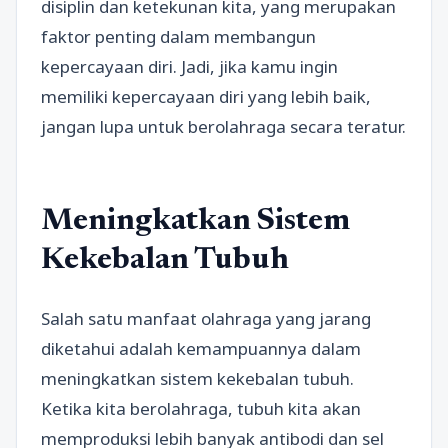
disiplin dan ketekunan kita, yang merupakan
faktor penting dalam membangun
kepercayaan diri. Jadi, jika kamu ingin
memiliki kepercayaan diri yang lebih baik,
jangan lupa untuk berolahraga secara teratur.
Meningkatkan Sistem
Kekebalan Tubuh
Salah satu manfaat olahraga yang jarang
diketahui adalah kemampuannya dalam
meningkatkan sistem kekebalan tubuh.
Ketika kita berolahraga, tubuh kita akan
memproduksi lebih banyak antibodi dan sel