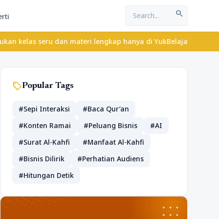
search
rti
ru dan materi lengkap hanya di YukBelajar.com. Mulai langkah suk
sell
Popular Tags
#Sepi Interaksi
#Baca Qur’an
#Konten Ramai
#Peluang Bisnis
#AI
#Surat Al-Kahfi
#Manfaat Al-Kahfi
#Bisnis Dilirik
#Perhatian Audiens
#Hitungan Detik