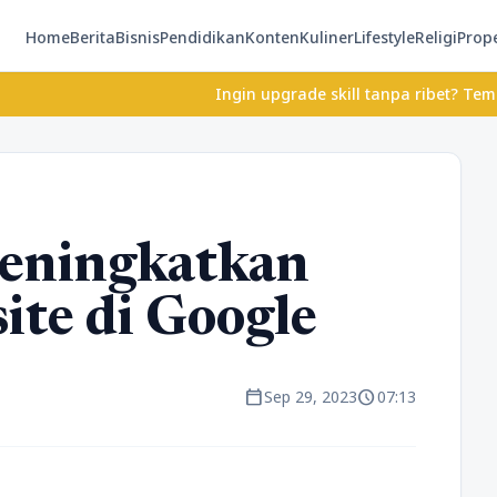
Home
Berita
Bisnis
Pendidikan
Konten
Kuliner
Lifestyle
Religi
Prope
Ingin upgrade skill tanpa ribet? Temukan kelas se
eningkatkan
ite di Google
calendar_today
schedule
Sep 29, 2023
07:13