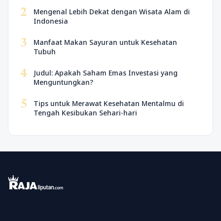
2
Mengenal Lebih Dekat dengan Wisata Alam di
Indonesia
3
Manfaat Makan Sayuran untuk Kesehatan
Tubuh
4
Judul: Apakah Saham Emas Investasi yang
Menguntungkan?
5
Tips untuk Merawat Kesehatan Mentalmu di
Tengah Kesibukan Sehari-hari