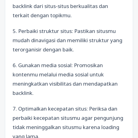
backlink dari situs-situs berkualitas dan
terkait dengan topikmu.
5. Perbaiki struktur situs: Pastikan situsmu
mudah dinavigasi dan memiliki struktur yang
terorganisir dengan baik.
6. Gunakan media sosial: Promosikan
kontenmu melalui media sosial untuk
meningkatkan visibilitas dan mendapatkan
backlink.
7. Optimalkan kecepatan situs: Periksa dan
perbaiki kecepatan situsmu agar pengunjung
tidak meninggalkan situsmu karena loading
yang lama.