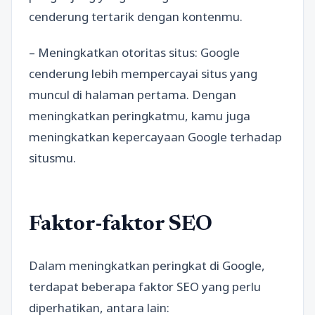
cenderung tertarik dengan kontenmu.
– Meningkatkan otoritas situs: Google
cenderung lebih mempercayai situs yang
muncul di halaman pertama. Dengan
meningkatkan peringkatmu, kamu juga
meningkatkan kepercayaan Google terhadap
situsmu.
Faktor-faktor SEO
Dalam meningkatkan peringkat di Google,
terdapat beberapa faktor SEO yang perlu
diperhatikan, antara lain: