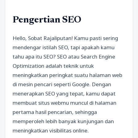
Pengertian SEO
Hello, Sobat Rajaliputan! Kamu pasti sering
mendengar istilah SEO, tapi apakah kamu
tahu apa itu SEO? SEO atau Search Engine
Optimization adalah teknik untuk
meningkatkan peringkat suatu halaman web
di mesin pencari seperti Google. Dengan
menerapkan SEO yang tepat, kamu dapat
membuat situs webmu muncul di halaman
pertama hasil pencarian, sehingga
memperoleh lebih banyak kunjungan dan
meningkatkan visibilitas online.