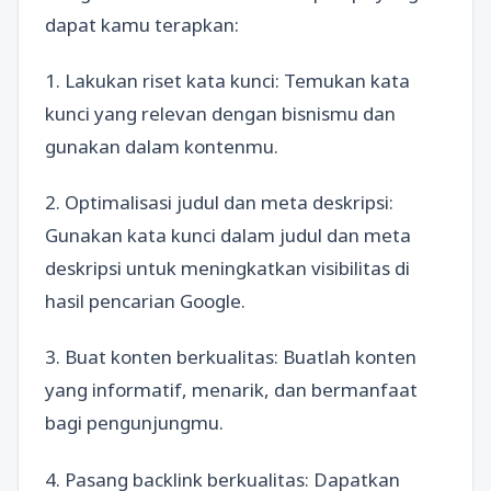
dapat kamu terapkan:
1. Lakukan riset kata kunci: Temukan kata
kunci yang relevan dengan bisnismu dan
gunakan dalam kontenmu.
2. Optimalisasi judul dan meta deskripsi:
Gunakan kata kunci dalam judul dan meta
deskripsi untuk meningkatkan visibilitas di
hasil pencarian Google.
3. Buat konten berkualitas: Buatlah konten
yang informatif, menarik, dan bermanfaat
bagi pengunjungmu.
4. Pasang backlink berkualitas: Dapatkan