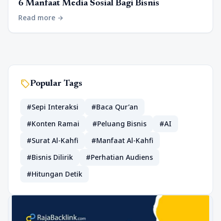
6 Manfaat Media Sosial Bagi Bisnis
Read more
arrow_forward
sell
Popular Tags
#Sepi Interaksi
#Baca Qur’an
#Konten Ramai
#Peluang Bisnis
#AI
#Surat Al-Kahfi
#Manfaat Al-Kahfi
#Bisnis Dilirik
#Perhatian Audiens
#Hitungan Detik