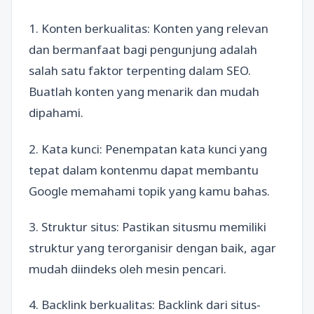
1. Konten berkualitas: Konten yang relevan
dan bermanfaat bagi pengunjung adalah
salah satu faktor terpenting dalam SEO.
Buatlah konten yang menarik dan mudah
dipahami.
2. Kata kunci: Penempatan kata kunci yang
tepat dalam kontenmu dapat membantu
Google memahami topik yang kamu bahas.
3. Struktur situs: Pastikan situsmu memiliki
struktur yang terorganisir dengan baik, agar
mudah diindeks oleh mesin pencari.
4. Backlink berkualitas: Backlink dari situs-