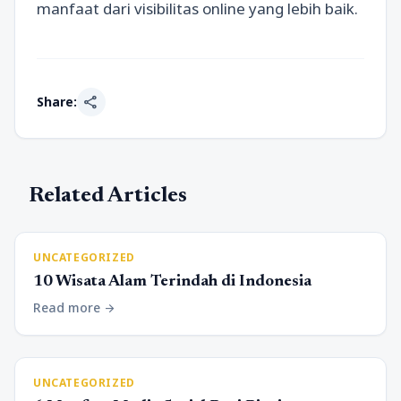
manfaat dari visibilitas online yang lebih baik.
share
Share:
Related Articles
UNCATEGORIZED
10 Wisata Alam Terindah di Indonesia
Read more
arrow_forward
UNCATEGORIZED