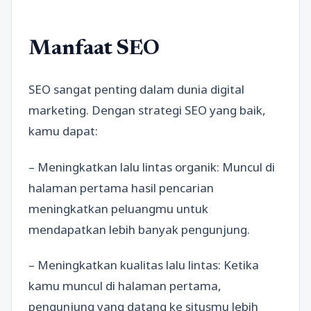
Manfaat SEO
SEO sangat penting dalam dunia digital
marketing. Dengan strategi SEO yang baik,
kamu dapat:
– Meningkatkan lalu lintas organik: Muncul di
halaman pertama hasil pencarian
meningkatkan peluangmu untuk
mendapatkan lebih banyak pengunjung.
– Meningkatkan kualitas lalu lintas: Ketika
kamu muncul di halaman pertama,
pengunjung yang datang ke situsmu lebih