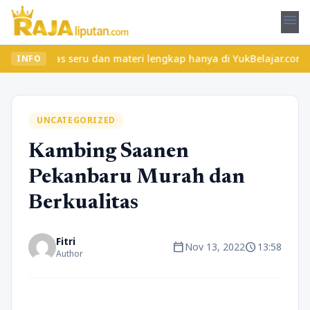
menu
elas seru dan materi lengkap hanya di YukBelajar.com. Mulai lang
INFO
UNCATEGORIZED
Kambing Saanen
Pekanbaru Murah dan
Berkualitas
Fitri
calendar_today
schedule
Nov 13, 2022
13:58
Author