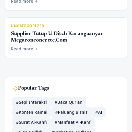
Read more
arrow_forward
UNCATEGORIZED
Supplier Tutup U Ditch Karangaanyar –
Megaconconcrete.Com
Read more
arrow_forward
sell
Popular Tags
#Sepi Interaksi
#Baca Qur’an
#Konten Ramai
#Peluang Bisnis
#AI
#Surat Al-Kahfi
#Manfaat Al-Kahfi