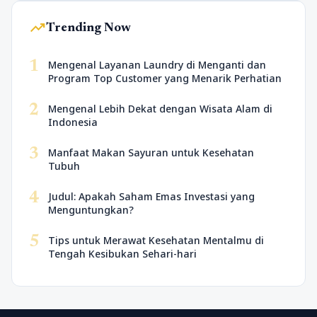
trending_up
Trending Now
1
Mengenal Layanan Laundry di Menganti dan
Program Top Customer yang Menarik Perhatian
2
Mengenal Lebih Dekat dengan Wisata Alam di
Indonesia
3
Manfaat Makan Sayuran untuk Kesehatan
Tubuh
4
Judul: Apakah Saham Emas Investasi yang
Menguntungkan?
5
Tips untuk Merawat Kesehatan Mentalmu di
Tengah Kesibukan Sehari-hari