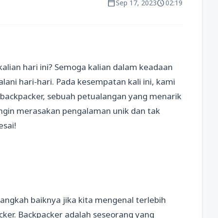
calendar_today
schedule
Sep 17, 2023
02:19
lian hari ini? Semoga kalian dalam keadaan
ani hari-hari. Pada kesempatan kali ini, kami
backpacker, sebuah petualangan yang menarik
ingin merasakan pengalaman unik dan tak
esai!
angkah baiknya jika kita mengenal terlebih
cker. Backpacker adalah seseorang yang