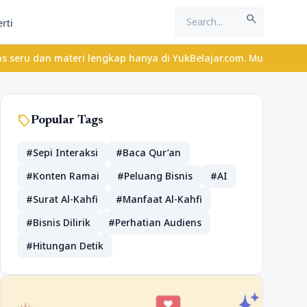
search
rti
eri lengkap hanya di YukBelajar.com. Mulai langkah suksesmu hari
sell
Popular Tags
#Sepi Interaksi
#Baca Qur’an
#Konten Ramai
#Peluang Bisnis
#AI
#Surat Al-Kahfi
#Manfaat Al-Kahfi
#Bisnis Dilirik
#Perhatian Audiens
#Hitungan Detik