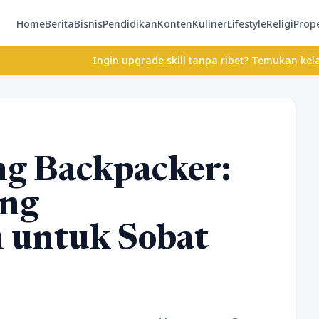
Home
Berita
Bisnis
Pendidikan
Konten
Kuliner
Lifestyle
Religi
Prope
Ingin upgrade skill tanpa ribet? Temukan kelas seru dan mat
ng Backpacker:
ang
 untuk Sobat