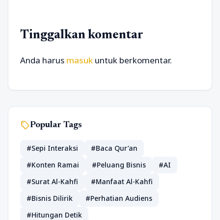
Tinggalkan komentar
Anda harus
masuk
untuk berkomentar.
sell
Popular Tags
#Sepi Interaksi
#Baca Qur’an
#Konten Ramai
#Peluang Bisnis
#AI
#Surat Al-Kahfi
#Manfaat Al-Kahfi
#Bisnis Dilirik
#Perhatian Audiens
#Hitungan Detik