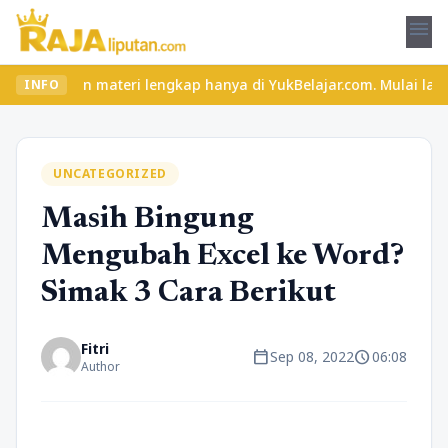
menu
u dan materi lengkap hanya di YukBelajar.com. Mulai langkah suks
INFO
UNCATEGORIZED
Masih Bingung
Mengubah Excel ke Word?
Simak 3 Cara Berikut
Fitri
calendar_today
schedule
Sep 08, 2022
06:08
Author