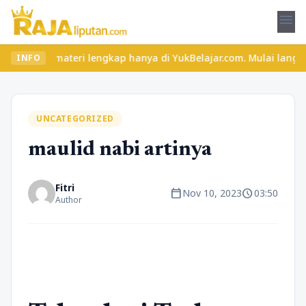
menu
ri lengkap hanya di YukBelajar.com. Mulai langkah suksesmu hari 
INFO
UNCATEGORIZED
maulid nabi artinya
Fitri
calendar_today
schedule
Nov 10, 2023
03:50
Author