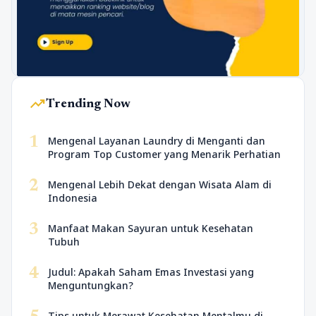
trending_up
Trending Now
1
Mengenal Layanan Laundry di Menganti dan
Program Top Customer yang Menarik Perhatian
2
Mengenal Lebih Dekat dengan Wisata Alam di
Indonesia
3
Manfaat Makan Sayuran untuk Kesehatan
Tubuh
4
Judul: Apakah Saham Emas Investasi yang
Menguntungkan?
Tips untuk Merawat Kesehatan Mentalmu di