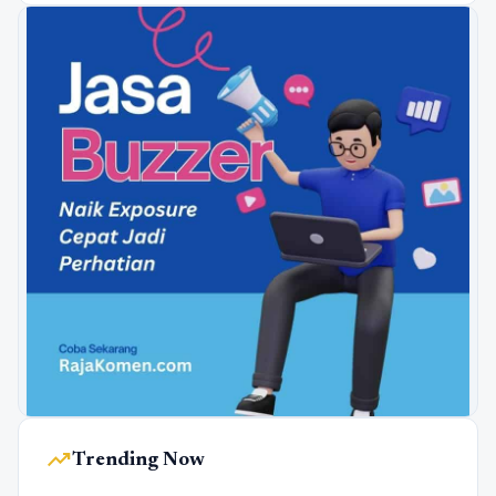
trending_up
Trending Now