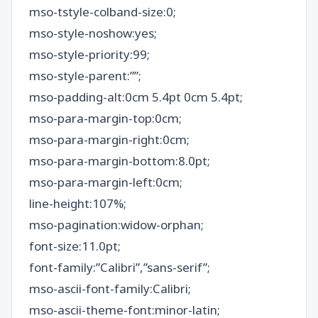
mso-tstyle-colband-size:0;
mso-style-noshow:yes;
mso-style-priority:99;
mso-style-parent:””;
mso-padding-alt:0cm 5.4pt 0cm 5.4pt;
mso-para-margin-top:0cm;
mso-para-margin-right:0cm;
mso-para-margin-bottom:8.0pt;
mso-para-margin-left:0cm;
line-height:107%;
mso-pagination:widow-orphan;
font-size:11.0pt;
font-family:”Calibri”,”sans-serif”;
mso-ascii-font-family:Calibri;
mso-ascii-theme-font:minor-latin;