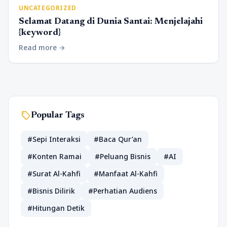
UNCATEGORIZED
Selamat Datang di Dunia Santai: Menjelajahi
{keyword}
Read more
arrow_forward
sell
Popular Tags
#Sepi Interaksi
#Baca Qur’an
#Konten Ramai
#Peluang Bisnis
#AI
#Surat Al-Kahfi
#Manfaat Al-Kahfi
#Bisnis Dilirik
#Perhatian Audiens
#Hitungan Detik