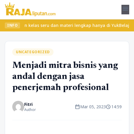
menu
mukan kelas seru dan materi lengkap hanya di YukBelajar.com. Mul
INFO
UNCATEGORIZED
Menjadi mitra bisnis yang
andal dengan jasa
penerjemah profesional
Fitri
calendar_today
schedule
Mar 05, 2023
14:59
Author