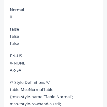
Normal
0
false
false
false
EN-US
X-NONE
AR-SA
/* Style Definitions */
table.MsoNormalTable
{mso-style-name:”Table Normal”;
mso-tstyle-rowband-size:0;