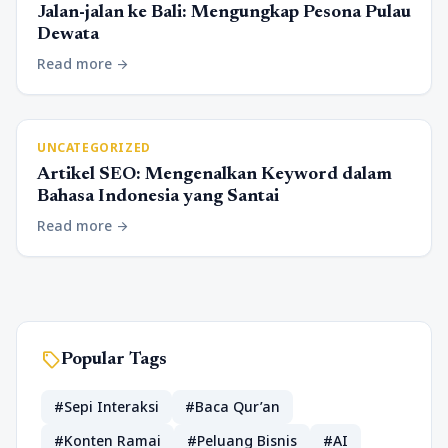
Jalan-jalan ke Bali: Mengungkap Pesona Pulau
Dewata
Read more
arrow_forward
UNCATEGORIZED
Artikel SEO: Mengenalkan Keyword dalam
Bahasa Indonesia yang Santai
Read more
arrow_forward
sell
Popular Tags
#Sepi Interaksi
#Baca Qur’an
#Konten Ramai
#Peluang Bisnis
#AI