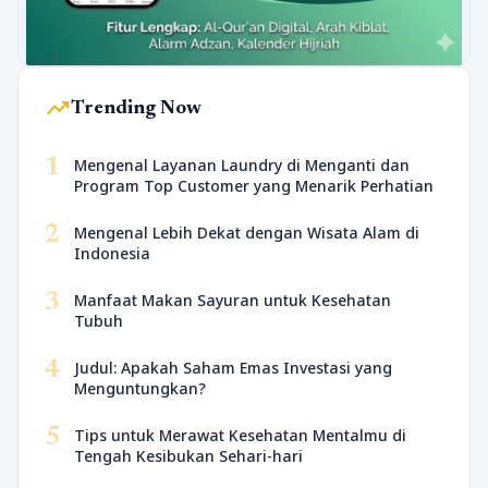
trending_up
Trending Now
1
Mengenal Layanan Laundry di Menganti dan
Program Top Customer yang Menarik Perhatian
2
Mengenal Lebih Dekat dengan Wisata Alam di
Indonesia
3
Manfaat Makan Sayuran untuk Kesehatan
Tubuh
4
Judul: Apakah Saham Emas Investasi yang
Menguntungkan?
5
Tips untuk Merawat Kesehatan Mentalmu di
Tengah Kesibukan Sehari-hari