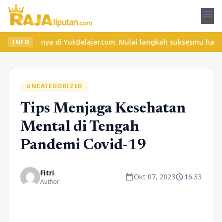
menu
a di YukBelajar.com. Mulai langkah suksesmu hari ini! • Mau lulu
INFO
UNCATEGORIZED
Tips Menjaga Kesehatan
Mental di Tengah
Pandemi Covid-19
Fitri
calendar_today
schedule
Okt 07, 2023
16:33
Author