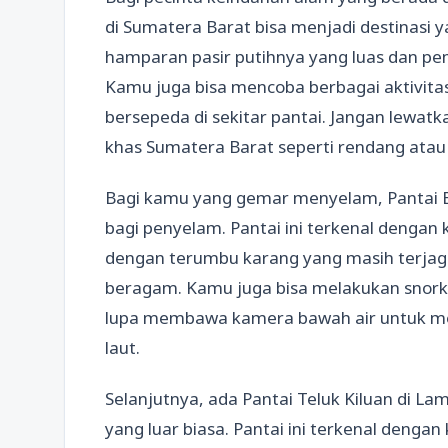
di Sumatera Barat bisa menjadi destinasi y
hamparan pasir putihnya yang luas dan p
Kamu juga bisa mencoba berbagai aktivitas 
bersepeda di sekitar pantai. Jangan lewa
khas Sumatera Barat seperti rendang atau
Bagi kamu yang gemar menyelam, Pantai Bu
bagi penyelam. Pantai ini terkenal dengan
dengan terumbu karang yang masih terjaga
beragam. Kamu juga bisa melakukan snorke
lupa membawa kamera bawah air untuk 
laut.
Selanjutnya, ada Pantai Teluk Kiluan di 
yang luar biasa. Pantai ini terkenal deng