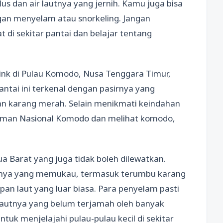
us dan air lautnya yang jernih. Kamu juga bisa
gan menyelam atau snorkeling. Jangan
 di sekitar pantai dan belajar tentang
ink di Pulau Komodo, Nusa Tenggara Timur,
ntai ini terkenal dengan pasirnya yang
han karang merah. Selain menikmati keindahan
Taman Nasional Komodo dan melihat komodo,
a Barat yang juga tidak boleh dilewatkan.
amnya yang memukau, termasuk terumbu karang
pan laut yang luar biasa. Para penyelam pasti
autnya yang belum terjamah oleh banyak
uk menjelajahi pulau-pulau kecil di sekitar