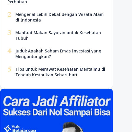
Perhatian
2
Mengenal Lebih Dekat dengan Wisata Alam
di Indonesia
3
Manfaat Makan Sayuran untuk Kesehatan
Tubuh
4
Judul: Apakah Saham Emas Investasi yang
Menguntungkan?
5
Tips untuk Merawat Kesehatan Mentalmu di
Tengah Kesibukan Sehari-hari