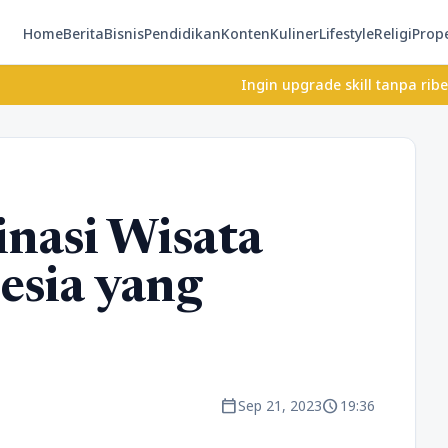
Home
Berita
Bisnis
Pendidikan
Konten
Kuliner
Lifestyle
Religi
Prope
Ingin upgrade skill tanpa ribet? Temukan ke
nasi Wisata
esia yang
calendar_today
schedule
Sep 21, 2023
19:36