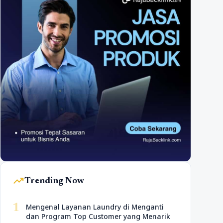
trending_up
Trending Now
1
Mengenal Layanan Laundry di Menganti
dan Program Top Customer yang Menarik