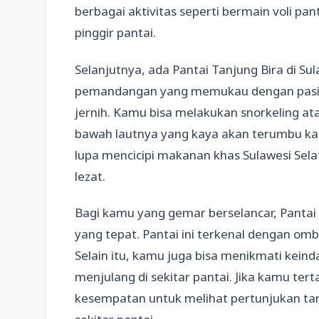
berbagai aktivitas seperti bermain voli p
pinggir pantai.
Selanjutnya, ada Pantai Tanjung Bira di Su
pemandangan yang memukau dengan pasir p
jernih. Kamu bisa melakukan snorkeling a
bawah lautnya yang kaya akan terumbu ka
lupa mencicipi makanan khas Sulawesi Selat
lezat.
Bagi kamu yang gemar berselancar, Pantai 
yang tepat. Pantai ini terkenal dengan omb
Selain itu, kamu juga bisa menikmati keind
menjulang di sekitar pantai. Jika kamu ter
kesempatan untuk melihat pertunjukan tari