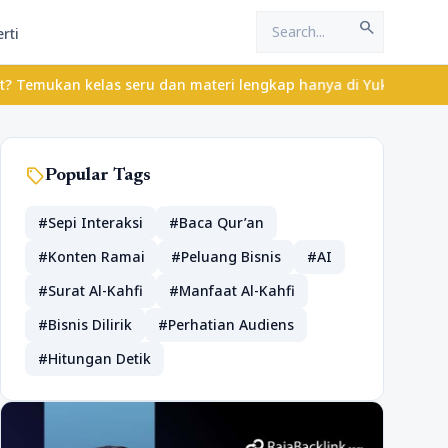
search
rti
las seru dan materi lengkap hanya di YukBelajar.com. Mulai langk
sell
Popular Tags
#Sepi Interaksi
#Baca Qur’an
#Konten Ramai
#Peluang Bisnis
#AI
#Surat Al-Kahfi
#Manfaat Al-Kahfi
#Bisnis Dilirik
#Perhatian Audiens
#Hitungan Detik