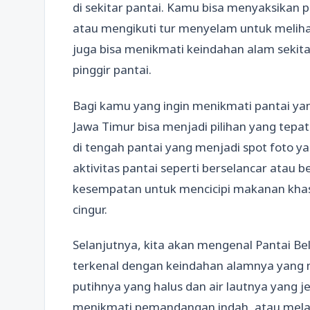
di sekitar pantai. Kamu bisa menyaksika
atau mengikuti tur menyelam untuk melihat
juga bisa menikmati keindahan alam sekitar
pinggir pantai.
Bagi kamu yang ingin menikmati pantai yan
Jawa Timur bisa menjadi pilihan yang tepat
di tengah pantai yang menjadi spot foto y
aktivitas pantai seperti berselancar atau b
kesempatan untuk mencicipi makanan khas 
cingur.
Selanjutnya, kita akan mengenal Pantai Bel
terkenal dengan keindahan alamnya yang m
putihnya yang halus dan air lautnya yang je
menikmati pemandangan indah, atau melak