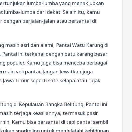
n pertunjukan lumba-lumba yang menakjubkan
 lumba-lumba dari dekat. Selain itu, kamu
 dengan berjalan-jalan atau bersantai di
g masih asri dan alami, Pantai Watu Karung di
. Pantai ini terkenal dengan batu karang besar
ang populer. Kamu juga bisa mencoba berbagai
ermain voli pantai. Jangan lewatkan juga
Jawa Timur seperti sate kelapa atau rujak
itung di Kepulauan Bangka Belitung. Pantai ini
asih terjaga keasliannya, termasuk pasir
rnih. Kamu bisa bersantai di tepi pantai sambil
ukan snorkeling untuk menjelajahi kehidupan