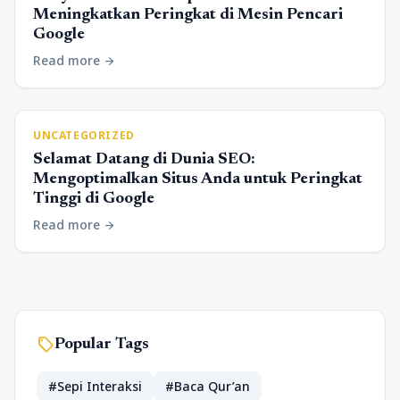
Meningkatkan Peringkat di Mesin Pencari
Google
Read more
arrow_forward
UNCATEGORIZED
Selamat Datang di Dunia SEO:
Mengoptimalkan Situs Anda untuk Peringkat
Tinggi di Google
Read more
arrow_forward
sell
Popular Tags
#Sepi Interaksi
#Baca Qur’an