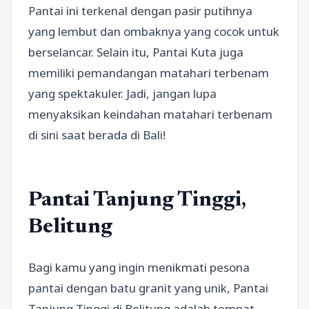
Pantai ini terkenal dengan pasir putihnya
yang lembut dan ombaknya yang cocok untuk
berselancar. Selain itu, Pantai Kuta juga
memiliki pemandangan matahari terbenam
yang spektakuler. Jadi, jangan lupa
menyaksikan keindahan matahari terbenam
di sini saat berada di Bali!
Pantai Tanjung Tinggi,
Belitung
Bagi kamu yang ingin menikmati pesona
pantai dengan batu granit yang unik, Pantai
Tanjung Tinggi di Belitung adalah tempat