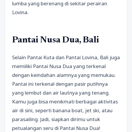
lumba yang berenang di sekitar perairan
Lovina.
Pantai Nusa Dua, Bali
Selain Pantai Kuta dan Pantai Lovina, Bali juga
memiliki Pantai Nusa Dua yang terkenal
dengan keindahan alamnya yang memukau.
Pantai ini terkenal dengan pasir putihnya
yang lembut dan air lautnya yang tenang.
Kamu juga bisa menikmati berbagai aktivitas
air di sini, seperti banana boat, jet ski, atau
parasailing. Jadi, siapkan dirimu untuk
petualangan seru di Pantai Nusa Dua!