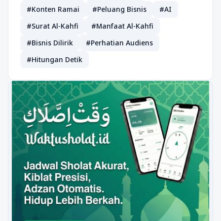
#Konten Ramai
#Peluang Bisnis
#AI
#Surat Al-Kahfi
#Manfaat Al-Kahfi
#Bisnis Dilirik
#Perhatian Audiens
#Hitungan Detik