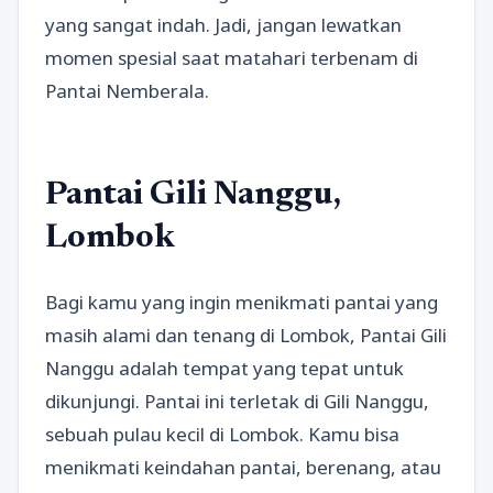
yang sangat indah. Jadi, jangan lewatkan
momen spesial saat matahari terbenam di
Pantai Nemberala.
Pantai Gili Nanggu,
Lombok
Bagi kamu yang ingin menikmati pantai yang
masih alami dan tenang di Lombok, Pantai Gili
Nanggu adalah tempat yang tepat untuk
dikunjungi. Pantai ini terletak di Gili Nanggu,
sebuah pulau kecil di Lombok. Kamu bisa
menikmati keindahan pantai, berenang, atau