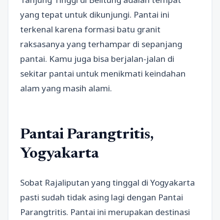
yang tepat untuk dikunjungi. Pantai ini
terkenal karena formasi batu granit
raksasanya yang terhampar di sepanjang
pantai. Kamu juga bisa berjalan-jalan di
sekitar pantai untuk menikmati keindahan
alam yang masih alami.
Pantai Parangtritis,
Yogyakarta
Sobat Rajaliputan yang tinggal di Yogyakarta
pasti sudah tidak asing lagi dengan Pantai
Parangtritis. Pantai ini merupakan destinasi