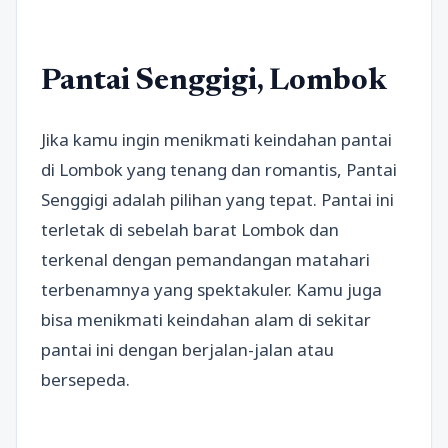
Pantai Senggigi, Lombok
Jika kamu ingin menikmati keindahan pantai
di Lombok yang tenang dan romantis, Pantai
Senggigi adalah pilihan yang tepat. Pantai ini
terletak di sebelah barat Lombok dan
terkenal dengan pemandangan matahari
terbenamnya yang spektakuler. Kamu juga
bisa menikmati keindahan alam di sekitar
pantai ini dengan berjalan-jalan atau
bersepeda.