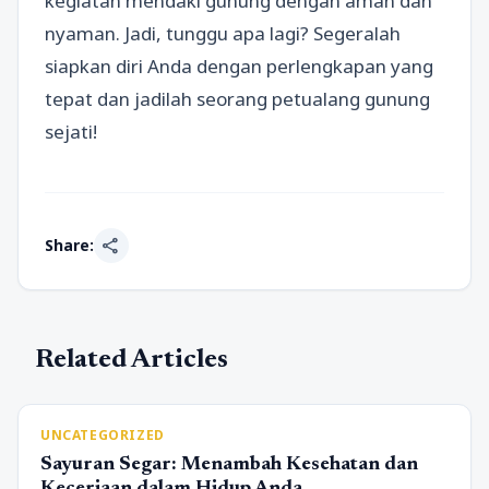
kegiatan mendaki gunung dengan aman dan
nyaman. Jadi, tunggu apa lagi? Segeralah
siapkan diri Anda dengan perlengkapan yang
tepat dan jadilah seorang petualang gunung
sejati!
share
Share:
Related Articles
UNCATEGORIZED
Sayuran Segar: Menambah Kesehatan dan
Keceriaan dalam Hidup Anda