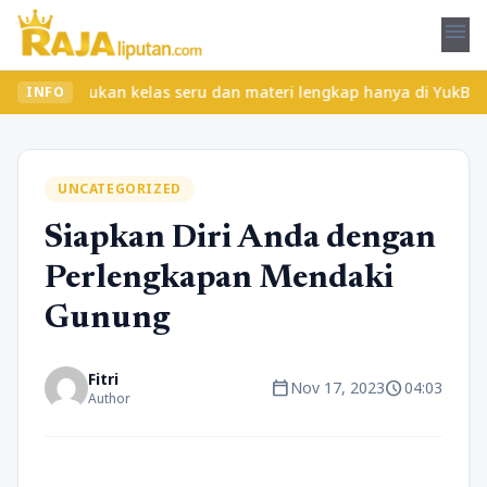
menu
? Temukan kelas seru dan materi lengkap hanya di YukBelajar.com.
INFO
UNCATEGORIZED
Siapkan Diri Anda dengan
Perlengkapan Mendaki
Gunung
Fitri
calendar_today
schedule
Nov 17, 2023
04:03
Author