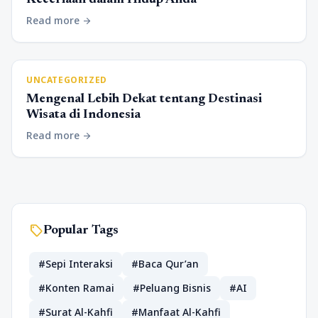
Read more
arrow_forward
UNCATEGORIZED
Mengenal Lebih Dekat tentang Destinasi
Wisata di Indonesia
Read more
arrow_forward
sell
Popular Tags
#Sepi Interaksi
#Baca Qur’an
#Konten Ramai
#Peluang Bisnis
#AI
#Surat Al-Kahfi
#Manfaat Al-Kahfi