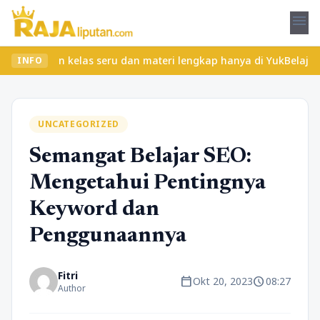
menu
ukan kelas seru dan materi lengkap hanya di YukBelajar.com. Mula
INFO
UNCATEGORIZED
Semangat Belajar SEO:
Mengetahui Pentingnya
Keyword dan
Penggunaannya
Fitri
calendar_today
schedule
Okt 20, 2023
08:27
Author