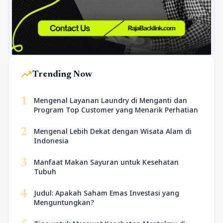
trending_up
Trending Now
1
Mengenal Layanan Laundry di Menganti dan
Program Top Customer yang Menarik Perhatian
2
Mengenal Lebih Dekat dengan Wisata Alam di
Indonesia
3
Manfaat Makan Sayuran untuk Kesehatan
Tubuh
4
Judul: Apakah Saham Emas Investasi yang
Menguntungkan?