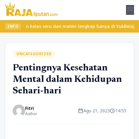
menu
mukan kelas seru dan materi lengkap hanya di YukBelajar.com. Mul
INFO
UNCATEGORIZED
Pentingnya Kesehatan
Mental dalam Kehidupan
Sehari-hari
Fitri
calendar_today
schedule
Agu 21, 2023
14:53
Author