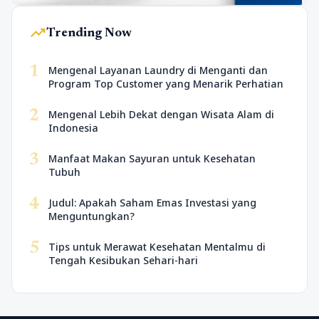
trending_up
Trending Now
1
Mengenal Layanan Laundry di Menganti dan
Program Top Customer yang Menarik Perhatian
2
Mengenal Lebih Dekat dengan Wisata Alam di
Indonesia
3
Manfaat Makan Sayuran untuk Kesehatan
Tubuh
4
Judul: Apakah Saham Emas Investasi yang
Menguntungkan?
5
Tips untuk Merawat Kesehatan Mentalmu di
Tengah Kesibukan Sehari-hari