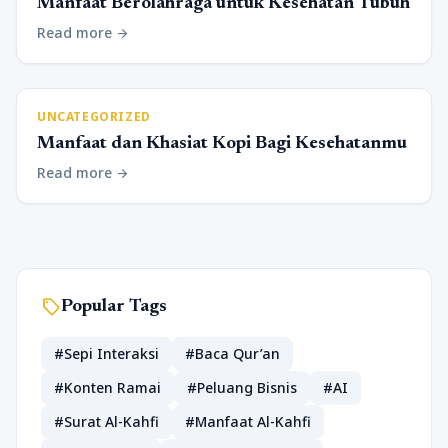
Manfaat Berolahraga untuk Kesehatan Tubuh
Read more
arrow_forward
UNCATEGORIZED
Manfaat dan Khasiat Kopi Bagi Kesehatanmu
Read more
arrow_forward
sell
Popular Tags
#Sepi Interaksi
#Baca Qur’an
#Konten Ramai
#Peluang Bisnis
#AI
#Surat Al-Kahfi
#Manfaat Al-Kahfi