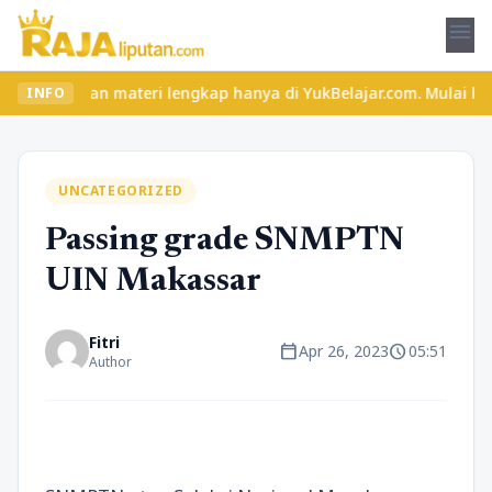
menu
dan materi lengkap hanya di YukBelajar.com. Mulai langkah sukses
INFO
UNCATEGORIZED
Passing grade SNMPTN
UIN Makassar
Fitri
calendar_today
schedule
Apr 26, 2023
05:51
Author