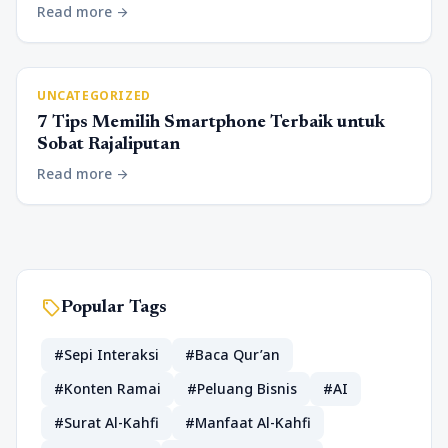
Read more
arrow_forward
UNCATEGORIZED
7 Tips Memilih Smartphone Terbaik untuk
Sobat Rajaliputan
Read more
arrow_forward
sell
Popular Tags
#Sepi Interaksi
#Baca Qur’an
#Konten Ramai
#Peluang Bisnis
#AI
#Surat Al-Kahfi
#Manfaat Al-Kahfi