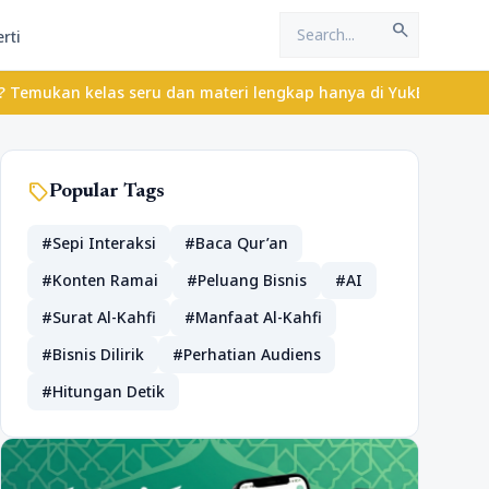
search
rti
elas seru dan materi lengkap hanya di YukBelajar.com. Mulai lang
sell
Popular Tags
#Sepi Interaksi
#Baca Qur’an
#Konten Ramai
#Peluang Bisnis
#AI
#Surat Al-Kahfi
#Manfaat Al-Kahfi
#Bisnis Dilirik
#Perhatian Audiens
#Hitungan Detik