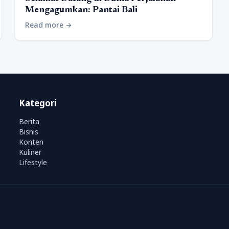
Mengagumkan: Pantai Bali
Read more
arrow_forward
Kategori
Berita
Bisnis
Konten
Kuliner
Lifestyle