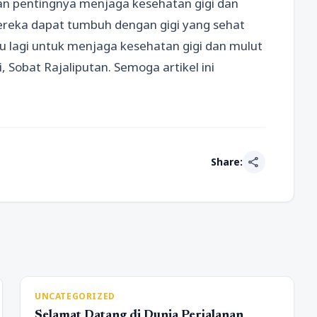
kan pentingnya menjaga kesehatan gigi dan
ereka dapat tumbuh dengan gigi yang sehat
gu lagi untuk menjaga kesehatan gigi dan mulut
, Sobat Rajaliputan. Semoga artikel ini
share
Share:
UNCATEGORIZED
Selamat Datang di Dunia Perjalanan