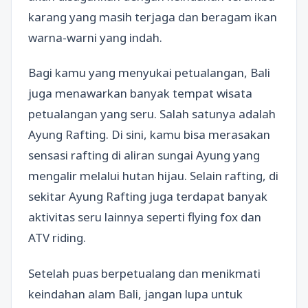
karang yang masih terjaga dan beragam ikan
warna-warni yang indah.
Bagi kamu yang menyukai petualangan, Bali
juga menawarkan banyak tempat wisata
petualangan yang seru. Salah satunya adalah
Ayung Rafting. Di sini, kamu bisa merasakan
sensasi rafting di aliran sungai Ayung yang
mengalir melalui hutan hijau. Selain rafting, di
sekitar Ayung Rafting juga terdapat banyak
aktivitas seru lainnya seperti flying fox dan
ATV riding.
Setelah puas berpetualang dan menikmati
keindahan alam Bali, jangan lupa untuk