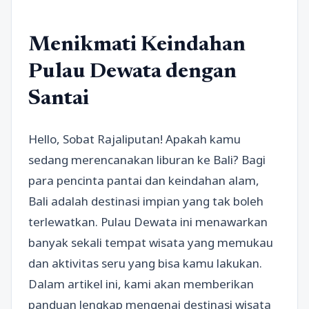
Menikmati Keindahan
Pulau Dewata dengan
Santai
Hello, Sobat Rajaliputan! Apakah kamu
sedang merencanakan liburan ke Bali? Bagi
para pencinta pantai dan keindahan alam,
Bali adalah destinasi impian yang tak boleh
terlewatkan. Pulau Dewata ini menawarkan
banyak sekali tempat wisata yang memukau
dan aktivitas seru yang bisa kamu lakukan.
Dalam artikel ini, kami akan memberikan
panduan lengkap mengenai destinasi wisata