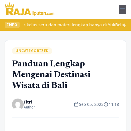
menu
mukan kelas seru dan materi lengkap hanya di YukBelajar.com. Mul
INFO
UNCATEGORIZED
Panduan Lengkap
Mengenai Destinasi
Wisata di Bali
Fitri
calendar_today
schedule
Sep 05, 2023
11:18
Author