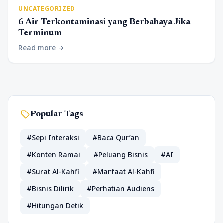
UNCATEGORIZED
6 Air Terkontaminasi yang Berbahaya Jika
Terminum
Read more
arrow_forward
sell
Popular Tags
#Sepi Interaksi
#Baca Qur’an
#Konten Ramai
#Peluang Bisnis
#AI
#Surat Al-Kahfi
#Manfaat Al-Kahfi
#Bisnis Dilirik
#Perhatian Audiens
#Hitungan Detik