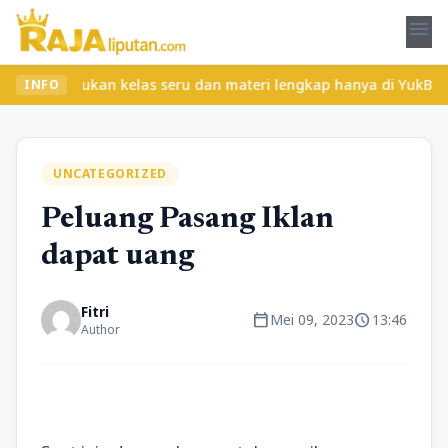
menu
? Temukan kelas seru dan materi lengkap hanya di YukBelajar.com.
INFO
UNCATEGORIZED
Peluang Pasang Iklan
dapat uang
Fitri
calendar_today
schedule
Mei 09, 2023
13:46
Author