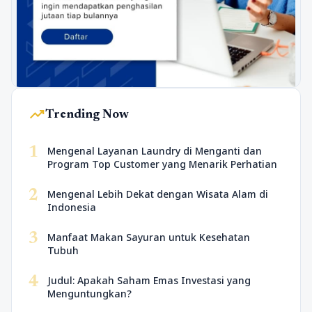
trending_up
Trending Now
1
Mengenal Layanan Laundry di Menganti dan
Program Top Customer yang Menarik Perhatian
2
Mengenal Lebih Dekat dengan Wisata Alam di
Indonesia
3
Manfaat Makan Sayuran untuk Kesehatan
Tubuh
4
Judul: Apakah Saham Emas Investasi yang
Menguntungkan?