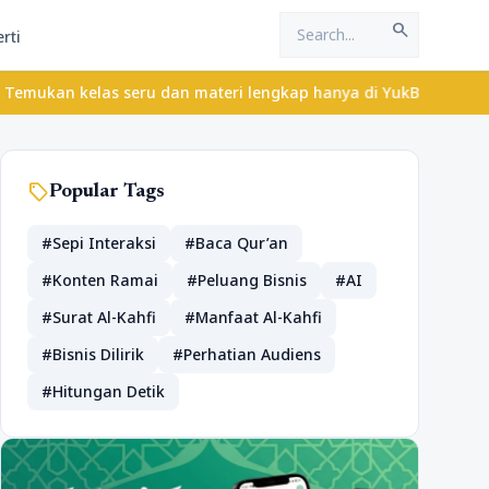
search
rti
las seru dan materi lengkap hanya di YukBelajar.com. Mulai langk
sell
Popular Tags
#Sepi Interaksi
#Baca Qur’an
#Konten Ramai
#Peluang Bisnis
#AI
#Surat Al-Kahfi
#Manfaat Al-Kahfi
#Bisnis Dilirik
#Perhatian Audiens
#Hitungan Detik