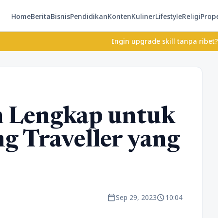
Home
Berita
Bisnis
Pendidikan
Konten
Kuliner
Lifestyle
Religi
Prope
Ingin upgrade skill tanpa ribet? Temukan ke
n Lengkap untuk
g Traveller yang
calendar_today
schedule
Sep 29, 2023
10:04