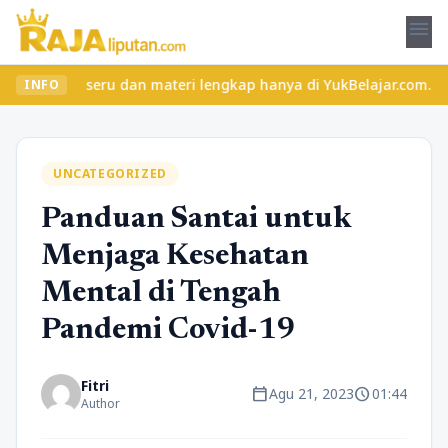
menu
s seru dan materi lengkap hanya di YukBelajar.com. Mulai langkah
INFO
UNCATEGORIZED
Panduan Santai untuk
Menjaga Kesehatan
Mental di Tengah
Pandemi Covid-19
Fitri
calendar_today
schedule
Agu 21, 2023
01:44
Author