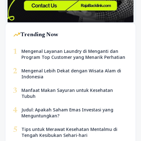
trending_up
Trending Now
1
Mengenal Layanan Laundry di Menganti dan
Program Top Customer yang Menarik Perhatian
2
Mengenal Lebih Dekat dengan Wisata Alam di
Indonesia
3
Manfaat Makan Sayuran untuk Kesehatan
Tubuh
4
Judul: Apakah Saham Emas Investasi yang
Menguntungkan?
5
Tips untuk Merawat Kesehatan Mentalmu di
Tengah Kesibukan Sehari-hari