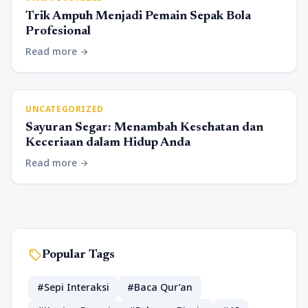
Trik Ampuh Menjadi Pemain Sepak Bola
Profesional
Read more
arrow_forward
UNCATEGORIZED
Sayuran Segar: Menambah Kesehatan dan
Keceriaan dalam Hidup Anda
Read more
arrow_forward
sell
Popular Tags
#Sepi Interaksi
#Baca Qur’an