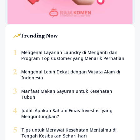
trending_up
Trending Now
1
Mengenal Layanan Laundry di Menganti dan
Program Top Customer yang Menarik Perhatian
2
Mengenal Lebih Dekat dengan Wisata Alam di
Indonesia
3
Manfaat Makan Sayuran untuk Kesehatan
Tubuh
4
Judul: Apakah Saham Emas Investasi yang
Menguntungkan?
5
Tips untuk Merawat Kesehatan Mentalmu di
Tengah Kesibukan Sehari-hari