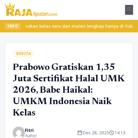
menu
ibet? Temukan kelas seru dan materi lengkap hanya di YukBelajar.
INFO
BERITA
Prabowo Gratiskan 1,35
Juta Sertifikat Halal UMK
2026, Babe Haikal:
UMKM Indonesia Naik
Kelas
Fitri
calendar_today
schedule
Des 28, 2025
14:13
Author