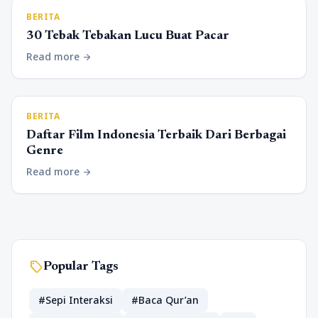
BERITA
30 Tebak Tebakan Lucu Buat Pacar
Read more
arrow_forward
BERITA
Daftar Film Indonesia Terbaik Dari Berbagai
Genre
Read more
arrow_forward
sell
Popular Tags
#Sepi Interaksi
#Baca Qur’an