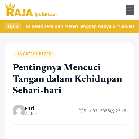
menu
emukan kelas seru dan materi lengkap hanya di YukBelajar.com. Mu
INFO
UNCATEGORIZED
Pentingnya Mencuci
Tangan dalam Kehidupan
Sehari-hari
Fitri
calendar_today
schedule
Sep 03, 2023
22:48
Author