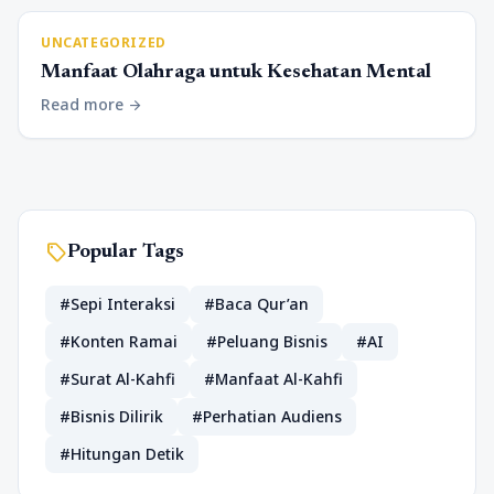
UNCATEGORIZED
Manfaat Olahraga untuk Kesehatan Mental
Read more
arrow_forward
sell
Popular Tags
#Sepi Interaksi
#Baca Qur’an
#Konten Ramai
#Peluang Bisnis
#AI
#Surat Al-Kahfi
#Manfaat Al-Kahfi
#Bisnis Dilirik
#Perhatian Audiens
#Hitungan Detik