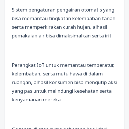
Sistem pengaturan pengairan otomatis yang
bisa memantau tingkatan kelembaban tanah
serta memperkirakan curah hujan, alhasil
pemakaian air bisa dimaksimalkan serta irit.
Perangkat IoT untuk memantau temperatur,
kelembaban, serta mutu hawa di dalam
ruangan, alhasil konsumen bisa mengutip aksi
yang pas untuk melindungi kesehatan serta
kenyamanan mereka.