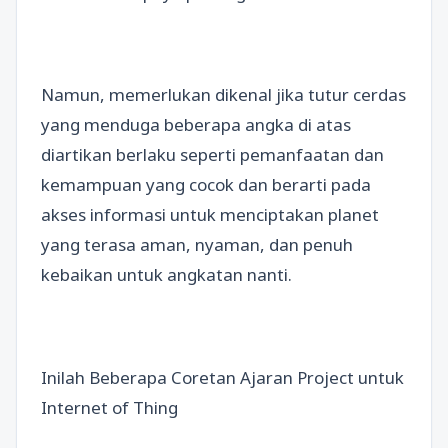
Namun, memerlukan dikenal jika tutur cerdas
yang menduga beberapa angka di atas
diartikan berlaku seperti pemanfaatan dan
kemampuan yang cocok dan berarti pada
akses informasi untuk menciptakan planet
yang terasa aman, nyaman, dan penuh
kebaikan untuk angkatan nanti.
Inilah Beberapa Coretan Ajaran Project untuk
Internet of Thing