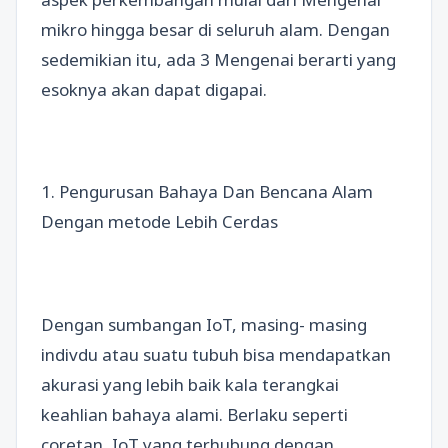
mikro hingga besar di seluruh alam. Dengan
sedemikian itu, ada 3 Mengenai berarti yang
esoknya akan dapat digapai.
1. Pengurusan Bahaya Dan Bencana Alam
Dengan metode Lebih Cerdas
Dengan sumbangan IoT, masing- masing
indivdu atau suatu tubuh bisa mendapatkan
akurasi yang lebih baik kala terangkai
keahlian bahaya alami. Berlaku seperti
coretan, IoT yang terhubung dengan