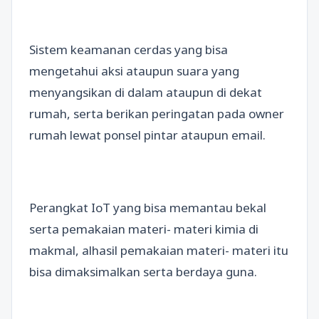
Sistem keamanan cerdas yang bisa
mengetahui aksi ataupun suara yang
menyangsikan di dalam ataupun di dekat
rumah, serta berikan peringatan pada owner
rumah lewat ponsel pintar ataupun email.
Perangkat IoT yang bisa memantau bekal
serta pemakaian materi- materi kimia di
makmal, alhasil pemakaian materi- materi itu
bisa dimaksimalkan serta berdaya guna.