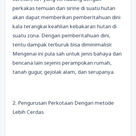
perkakas temuan dan sirine di suatu hutan
akan dapat memberikan pemberitahuan dini
kala terangkai keahlian kebakaran hutan di
suatu zona. Dengan pemberitahuan dini,
tentu dampak terburuk bisa diminimalisir.
Mengenai ini pula sah untuk jenis bahaya dan
bencana lain sejenis perampokan rumah,
tanah gugur, gejolak alam, dan serupanya.
2. Pengurusan Perkotaan Dengan metode
Lebih Cerdas