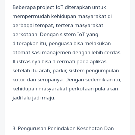
Beberapa project IoT diterapkan untuk
mempermudah kehidupan masyarakat di
berbagai tempat, tertera masyarakat
perkotaan. Dengan sistem IoT yang
diterapkan itu, penguasa bisa melakukan
otomatisasi manajemen dengan lebih cerdas.
Ilustrasinya bisa dicermati pada aplikasi
setelah itu arah, parkir, sistem pengumpulan
kotor, dan serupanya. Dengan sedemikian itu,
kehidupan masyarakat perkotaan pula akan
jadi lalu jadi maju.
3. Pengurusan Penindakan Kesehatan Dan