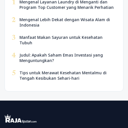
1
Mengenal Layanan Laundry di Menganti dan
Program Top Customer yang Menarik Perhatian
2
Mengenal Lebih Dekat dengan Wisata Alam di
Indonesia
3
Manfaat Makan Sayuran untuk Kesehatan
Tubuh
4
Judul: Apakah Saham Emas Investasi yang
Menguntungkan?
5
Tips untuk Merawat Kesehatan Mentalmu di
Tengah Kesibukan Sehari-hari