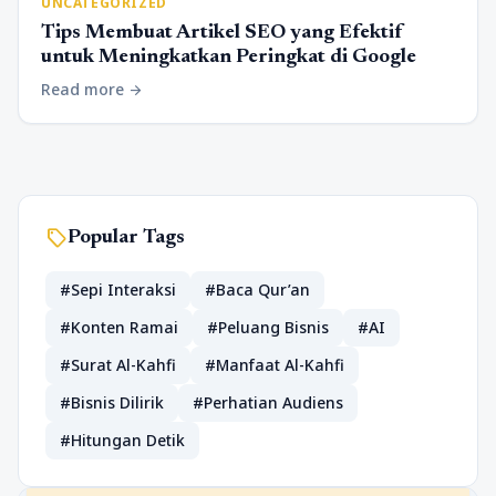
UNCATEGORIZED
Tips Membuat Artikel SEO yang Efektif
untuk Meningkatkan Peringkat di Google
Read more
arrow_forward
sell
Popular Tags
#Sepi Interaksi
#Baca Qur’an
#Konten Ramai
#Peluang Bisnis
#AI
#Surat Al-Kahfi
#Manfaat Al-Kahfi
#Bisnis Dilirik
#Perhatian Audiens
#Hitungan Detik