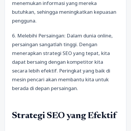
menemukan informasi yang mereka
butuhkan, sehingga meningkatkan kepuasan
pengguna.
6. Melebihi Persaingan: Dalam dunia online,
persaingan sangatlah tinggi. Dengan
menerapkan strategi SEO yang tepat, kita
dapat bersaing dengan kompetitor kita
secara lebih efektif. Peringkat yang baik di
mesin pencari akan membantu kita untuk
berada di depan persaingan.
Strategi SEO yang Efektif