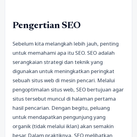
Pengertian SEO
Sebelum kita melangkah lebih jauh, penting
untuk memahami apa itu SEO. SEO adalah
serangkaian strategi dan teknik yang
digunakan untuk meningkatkan peringkat
sebuah situs web di mesin pencari. Melalui
pengoptimalan situs web, SEO bertujuan agar
situs tersebut muncul di halaman pertama
hasil pencarian. Dengan begitu, peluang
untuk mendapatkan pengunjung yang
organik (tidak melalui iklan) akan semakin
besar. Dalam praktiknya, SEO melibatkan