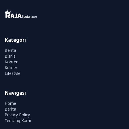
Kategori
Berita
Bisnis
Konten
Kuliner
Lifestyle
Navigasi
Home
Berita
Privacy Policy
Tentang Kami