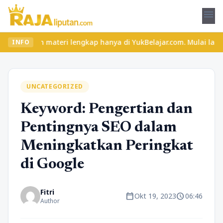
menu
u dan materi lengkap hanya di YukBelajar.com. Mulai langkah suks
INFO
UNCATEGORIZED
Keyword: Pengertian dan
Pentingnya SEO dalam
Meningkatkan Peringkat
di Google
Fitri
calendar_today
schedule
Okt 19, 2023
06:46
Author