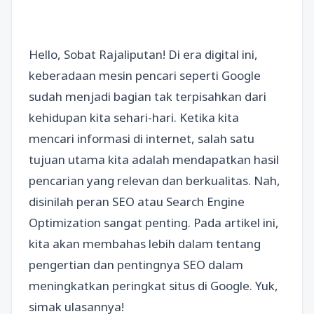
Hello, Sobat Rajaliputan! Di era digital ini,
keberadaan mesin pencari seperti Google
sudah menjadi bagian tak terpisahkan dari
kehidupan kita sehari-hari. Ketika kita
mencari informasi di internet, salah satu
tujuan utama kita adalah mendapatkan hasil
pencarian yang relevan dan berkualitas. Nah,
disinilah peran SEO atau Search Engine
Optimization sangat penting. Pada artikel ini,
kita akan membahas lebih dalam tentang
pengertian dan pentingnya SEO dalam
meningkatkan peringkat situs di Google. Yuk,
simak ulasannya!