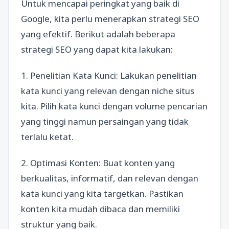
Untuk mencapai peringkat yang baik di
Google, kita perlu menerapkan strategi SEO
yang efektif. Berikut adalah beberapa
strategi SEO yang dapat kita lakukan:
1. Penelitian Kata Kunci: Lakukan penelitian
kata kunci yang relevan dengan niche situs
kita. Pilih kata kunci dengan volume pencarian
yang tinggi namun persaingan yang tidak
terlalu ketat.
2. Optimasi Konten: Buat konten yang
berkualitas, informatif, dan relevan dengan
kata kunci yang kita targetkan. Pastikan
konten kita mudah dibaca dan memiliki
struktur yang baik.