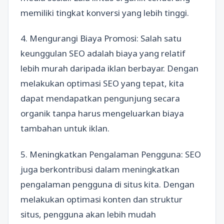
memiliki tingkat konversi yang lebih tinggi.
4. Mengurangi Biaya Promosi: Salah satu
keunggulan SEO adalah biaya yang relatif
lebih murah daripada iklan berbayar. Dengan
melakukan optimasi SEO yang tepat, kita
dapat mendapatkan pengunjung secara
organik tanpa harus mengeluarkan biaya
tambahan untuk iklan.
5. Meningkatkan Pengalaman Pengguna: SEO
juga berkontribusi dalam meningkatkan
pengalaman pengguna di situs kita. Dengan
melakukan optimasi konten dan struktur
situs, pengguna akan lebih mudah