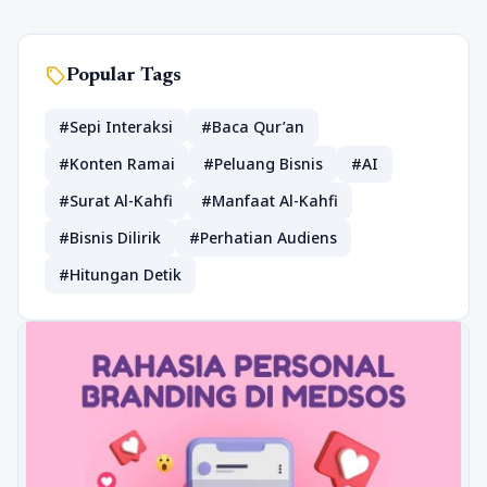
sell
Popular Tags
#Sepi Interaksi
#Baca Qur’an
#Konten Ramai
#Peluang Bisnis
#AI
#Surat Al-Kahfi
#Manfaat Al-Kahfi
#Bisnis Dilirik
#Perhatian Audiens
#Hitungan Detik