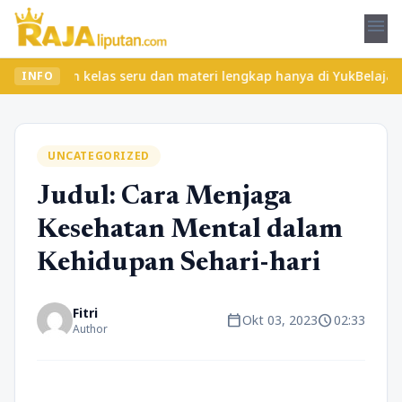
menu
mukan kelas seru dan materi lengkap hanya di YukBelajar.com. Mul
INFO
UNCATEGORIZED
Judul: Cara Menjaga
Kesehatan Mental dalam
Kehidupan Sehari-hari
Fitri
calendar_today
schedule
Okt 03, 2023
02:33
Author