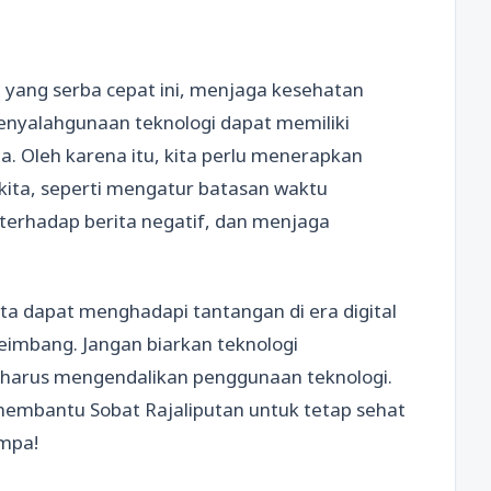
l yang serba cepat ini, menjaga kesehatan
Penyalahgunaan teknologi dapat memiliki
. Oleh karena itu, kita perlu menerapkan
kita, seperti mengatur batasan waktu
erhadap berita negatif, dan menjaga
ta dapat menghadapi tantangan di era digital
 seimbang. Jangan biarkan teknologi
g harus mengendalikan penggunaan teknologi.
membantu Sobat Rajaliputan untuk tetap sehat
umpa!