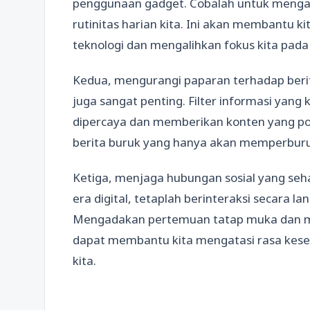
penggunaan gadget. Cobalah untuk mengal
rutinitas harian kita. Ini akan membantu 
teknologi dan mengalihkan fokus kita pada 
Kedua, mengurangi paparan terhadap berit
juga sangat penting. Filter informasi yang 
dipercaya dan memberikan konten yang posi
berita buruk yang hanya akan memperburu
Ketiga, menjaga hubungan sosial yang seha
era digital, tetaplah berinteraksi secara 
Mengadakan pertemuan tatap muka dan me
dapat membantu kita mengatasi rasa kese
kita.