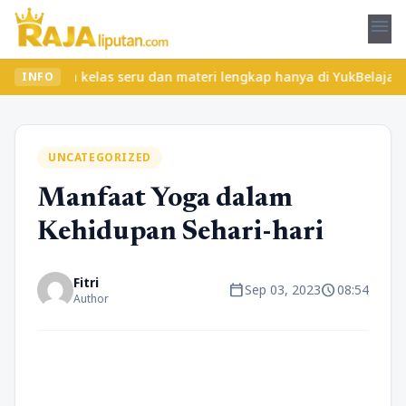
menu
ukan kelas seru dan materi lengkap hanya di YukBelajar.com. Mula
INFO
UNCATEGORIZED
Manfaat Yoga dalam
Kehidupan Sehari-hari
Fitri
calendar_today
schedule
Sep 03, 2023
08:54
Author