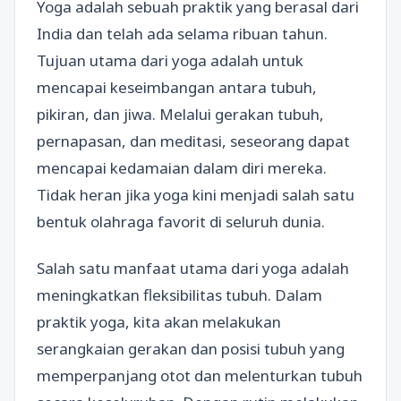
Yoga adalah sebuah praktik yang berasal dari
India dan telah ada selama ribuan tahun.
Tujuan utama dari yoga adalah untuk
mencapai keseimbangan antara tubuh,
pikiran, dan jiwa. Melalui gerakan tubuh,
pernapasan, dan meditasi, seseorang dapat
mencapai kedamaian dalam diri mereka.
Tidak heran jika yoga kini menjadi salah satu
bentuk olahraga favorit di seluruh dunia.
Salah satu manfaat utama dari yoga adalah
meningkatkan fleksibilitas tubuh. Dalam
praktik yoga, kita akan melakukan
serangkaian gerakan dan posisi tubuh yang
memperpanjang otot dan melenturkan tubuh