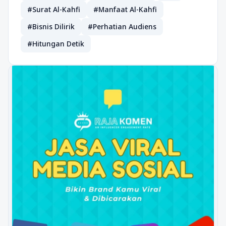
#Surat Al-Kahfi
#Manfaat Al-Kahfi
#Bisnis Dilirik
#Perhatian Audiens
#Hitungan Detik