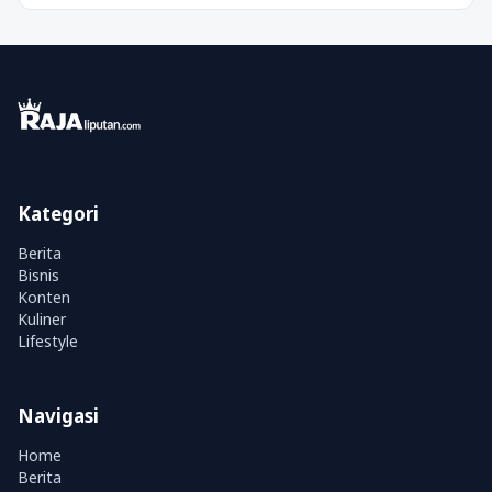
Kategori
Berita
Bisnis
Konten
Kuliner
Lifestyle
Navigasi
Home
Berita