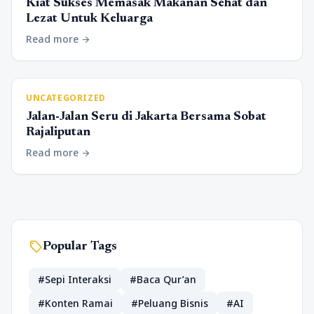
Kiat Sukses Memasak Makanan Sehat dan
Lezat Untuk Keluarga
Read more
arrow_forward
UNCATEGORIZED
Jalan-Jalan Seru di Jakarta Bersama Sobat
Rajaliputan
Read more
arrow_forward
sell
Popular Tags
#Sepi Interaksi
#Baca Qur’an
#Konten Ramai
#Peluang Bisnis
#AI