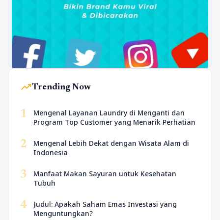
trending_up
Trending Now
1
Mengenal Layanan Laundry di Menganti dan
Program Top Customer yang Menarik Perhatian
2
Mengenal Lebih Dekat dengan Wisata Alam di
Indonesia
3
Manfaat Makan Sayuran untuk Kesehatan
Tubuh
4
Judul: Apakah Saham Emas Investasi yang
Menguntungkan?