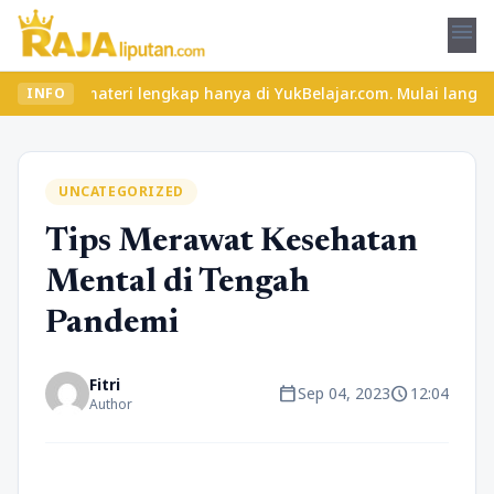
menu
materi lengkap hanya di YukBelajar.com. Mulai langkah suksesmu h
INFO
UNCATEGORIZED
Tips Merawat Kesehatan
Mental di Tengah
Pandemi
Fitri
calendar_today
schedule
Sep 04, 2023
12:04
Author