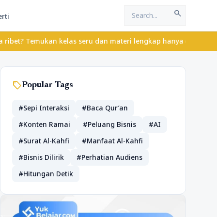
search
rti
ukan kelas seru dan materi lengkap hanya di YukBelajar.com. Mula
sell
Popular Tags
#Sepi Interaksi
#Baca Qur’an
#Konten Ramai
#Peluang Bisnis
#AI
#Surat Al-Kahfi
#Manfaat Al-Kahfi
#Bisnis Dilirik
#Perhatian Audiens
#Hitungan Detik