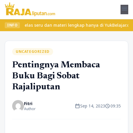
menu
an kelas seru dan materi lengkap hanya di YukBelajar.com. Mulai 
INFO
UNCATEGORIZED
Pentingnya Membaca
Buku Bagi Sobat
Rajaliputan
Fitri
calendar_today
schedule
Sep 14, 2023
09:35
Author