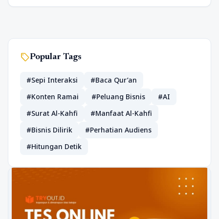
sell
Popular Tags
#Sepi Interaksi
#Baca Qur’an
#Konten Ramai
#Peluang Bisnis
#AI
#Surat Al-Kahfi
#Manfaat Al-Kahfi
#Bisnis Dilirik
#Perhatian Audiens
#Hitungan Detik